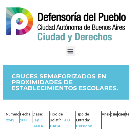
CRUCES SEMAFORIZADOS EN
PROXIMIDADES DE
ESTABLECIMIENTOS ESCOLARES.
Numero:
Fecha:
Clase:
Tipo de
Tipo de
Anexos:
Fuero:
Fuente:
2242
2006
Ley
Boletín:
B.O.
Entrada:
CABA
CABA
Derecho