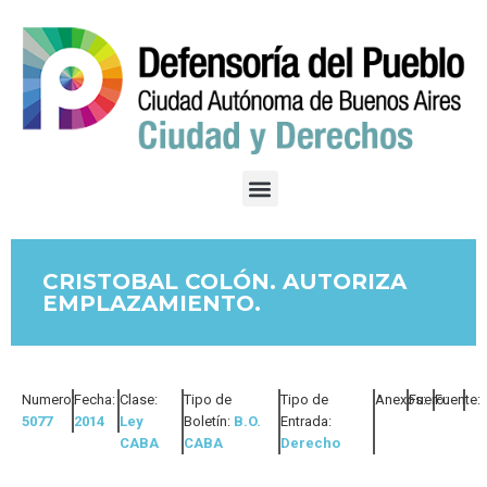
CRISTOBAL COLÓN. AUTORIZA
EMPLAZAMIENTO.
Numero:
Fecha:
Clase:
Tipo de
Tipo de
Anexos:
Fuero:
Fuente:
5077
2014
Ley
Boletín:
B.O.
Entrada:
CABA
CABA
Derecho