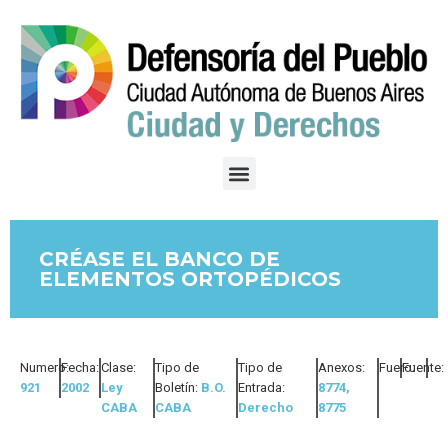
CRÉASE EL BANCO DE
ELEMENTOS ORTOPÉDICOS
Numero:
Fecha:
Clase:
Tipo de
Tipo de
Anexos:
Fuero:
Fuente:
921
2002
Ley
Boletín:
B.O.
Entrada:
8774,
CABA
CABA
Derecho
8775