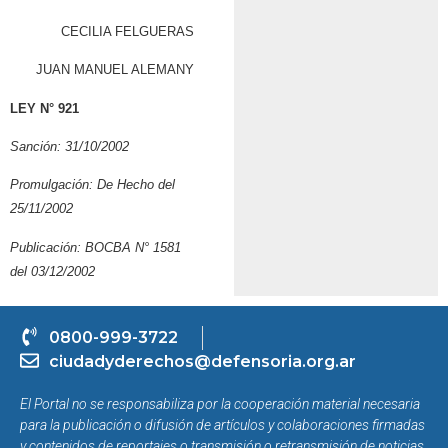
CECILIA FELGUERAS
JUAN MANUEL ALEMANY
LEY N° 921
Sanción: 31/10/2002
Promulgación: De Hecho del
25/11/2002
Publicación: BOCBA N° 1581
del 03/12/2002
0800-999-3722
ciudadyderechos@defensoria.org.ar
El Portal no se responsabiliza por la cooperación material necesaria
para la publicación o difusión de artículos y colaboraciones firmadas
y contenidos de reportajes o transmisión o retransmisión de noticias