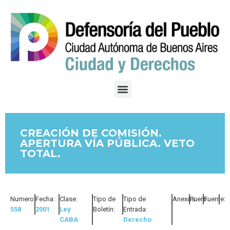
CREACIÓN DE COMISIÓN.
APERTURA VÍA PÚBLICA. VETO
TOTAL.
Numero:
Fecha:
Clase:
Tipo de
Tipo de
Anexos:
Fuero:
Fuente:
558
2001
Ley
Boletín:
Entrada:
CABA
Derecho