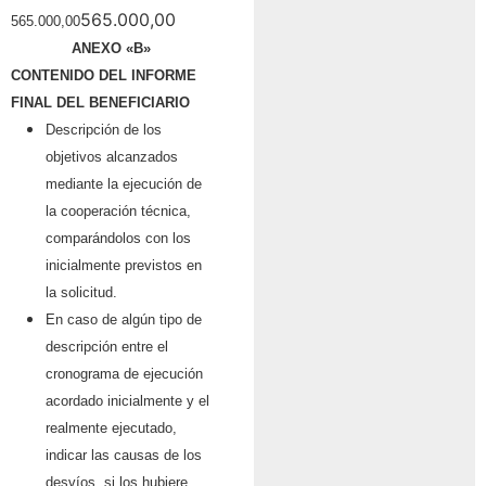
565.000,00
565.000,00
ANEXO «B»
CONTENIDO DEL INFORME
FINAL DEL BENEFICIARIO
Descripci
ó
n de los
objetivos alcanzados
mediante la ejecuci
ó
n de
la cooperaci
ó
n t
é
cnica,
compar
á
ndolos con los
inicialmente previstos en
la solicitud.
En caso de algún tipo de
descripción entre el
cronograma de ejecución
acordado inicialmente y el
realmente ejecutado,
indicar las causas de los
desvíos, si los hubiere.