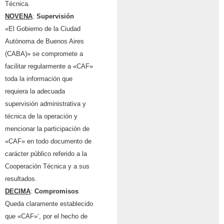
Técnica.
NOVENA
:
Supervisi
ón
«El Gobierno de la Ciudad
Aut
ó
noma de Buenos Aires
(CABA)» se compromete a
facilitar regularmente a «CAF»
toda la informaci
ó
n que
requiera la adecuada
supervisi
ó
n administrativa y
t
é
cnica de la operaci
ó
n y
mencionar la participaci
ó
n de
«CAF» en todo documento de
carácter público referido a la
Cooperación Técnica y a sus
resultados.
DECIMA
:
Compromisos
Queda claramente establecido
que «CAF»‘, por el hecho de