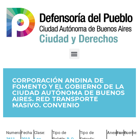
CORPORACIÓN ANDINA DE
FOMENTO Y EL GOBIERNO DE LA
CIUDAD AUTÓNOMA DE BUENOS
AIRES. RED TRANSPORTE
MASIVO. CONVENIO
Numero:
Fecha:
Clase:
Tipo de
Tipo de
Anexos:
Fuero:
Fuente:
3611
2010
Ley
Boletín:
B.O.
Entrada: