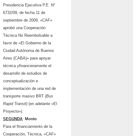
Presidencia Ejecutiva P.E. N°
6732/09, de fecha 11 de
septiembre de 2009, «CAF»
aprob
ó
una Cooperaci
ó
n
T
é
cnica No Reembolsable a
favor de «El Gobierno de la
Ciudad Aut
ó
noma de Buenos
Aires (CABA)» para apoyar
t
é
cnica yfinancieramente el
desarrollo de estudios de
conceptualizaci
ó
n e
implementaci
ó
n de una red de
transporte masivo BRT
(Bus
Rapid Transit)
(en adelante «El
Proyecto»).
SEGUNDA
:
Monto
Para el ftnanciamiento de la
Cooperación, Técnica, «CAF»