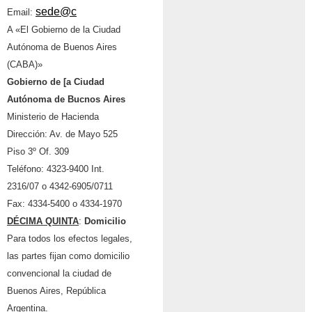
sede@c
Email:
A «El Gobierno de la Ciudad
Aut
ó
noma de Buenos Aires
(CABA)»
Gobierno de [a Ciudad
Aut
ó
noma de Bucnos Aires
Ministerio de Hacienda
Dirección: Av. de Mayo 525
Piso 3º Of. 309
Teléfono: 4323-9400 Int.
2316/07 o 4342-6905/0711
Fax: 4334-5400 o 4334-1970
D
É
CIMA QUlNTA
:
Domicilio
Para todos los efectos legales,
las partes fijan como domicilio
convencional la ciudad de
Buenos Aires, República
Argentina.