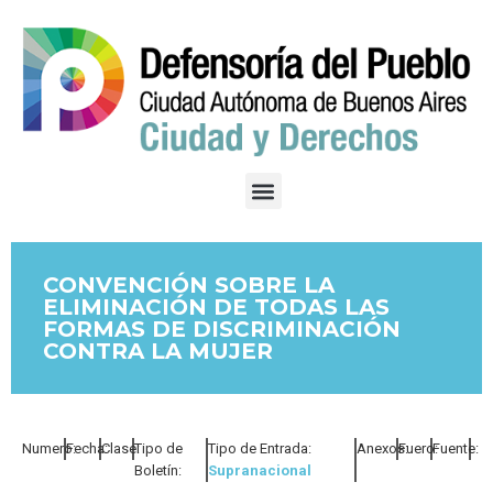
CONVENCIÓN SOBRE LA
ELIMINACIÓN DE TODAS LAS
FORMAS DE DISCRIMINACIÓN
CONTRA LA MUJER
Numero:
Fecha:
Clase:
Tipo de
Tipo de Entrada:
Anexos:
Fuero:
Fuente:
Boletín:
Supranacional