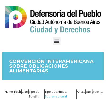
CONVENCIÓN INTERAMERICANA
SOBRE OBLIGACIONES
ALIMENTARIAS
Numero:
Fecha:
Clase:
Tipo de
Tipo de Entrada:
Anexos:
Fuero:
Fuente:
Boletín:
Supranacional