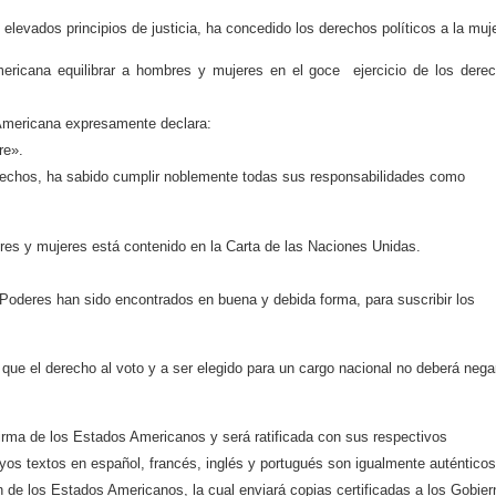
levados principios de justicia, ha concedido los derechos políticos a la muje
ericana equilibrar a hombres y mujeres en el goce
ejercicio de los dere
 Americana expresamente declara:
re».
echos, ha sabido cumplir noblemente todas sus responsabilidades como
es y mujeres está contenido en la Carta de las Naciones Unidas.
Poderes han sido encontrados en buena y debida forma, para suscribir los
que el derecho al voto y a ser elegido para un cargo nacional no deberá nega
irma de los Estados Americanos y será ratificada con sus respectivos
uyos textos en español, francés, inglés y portugués son igualmente auténticos
n de los Estados Americanos, la cual enviará copias certificadas a los Gobie