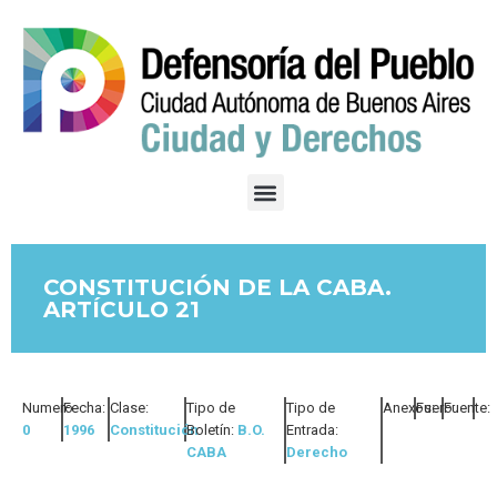
CONSTITUCIÓN DE LA CABA.
ARTÍCULO 21
Numero:
Fecha:
Clase:
Tipo de
Tipo de
Anexos:
Fuero:
Fuente:
0
1996
Constitución
Boletín:
B.O.
Entrada:
CABA
Derecho