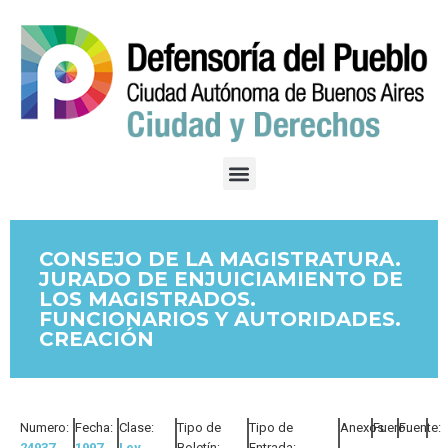
CONSEJO DE LA MAGISTRATURA.
JURADO DE ENJUICIAMIENTO DE
LOS MAGISTRADOS.
FUNCIONARIOS Y AUTORIDADES.
CREACIÓN
Numero:
Fecha:
Clase:
Tipo de
Tipo de
Anexos:
Fuero:
Fuente:
24937
1997
Ley
Boletín:
Entrada: