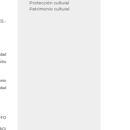
Protección cultural
Patrimonio cultural
11.-
udad
itio
onio
udad
FFO
AGI