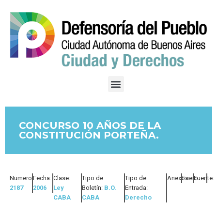
CONCURSO 10 AÑOS DE LA
CONSTITUCIÓN PORTEÑA.
Numero:
Fecha:
Clase:
Tipo de
Tipo de
Anexos:
Fuero:
Fuente:
2187
2006
Ley
Boletín:
B.O.
Entrada:
CABA
CABA
Derecho