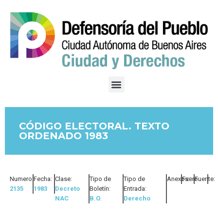
CÓDIGO ELECTORAL. TEXTO
ORDENADO 1983
Numero:
Fecha:
Clase:
Tipo de
Tipo de
Anexos:
Fuero:
Fuente:
2135
1983
Decreto
Boletín:
Entrada:
NAC
B.O.
Derecho