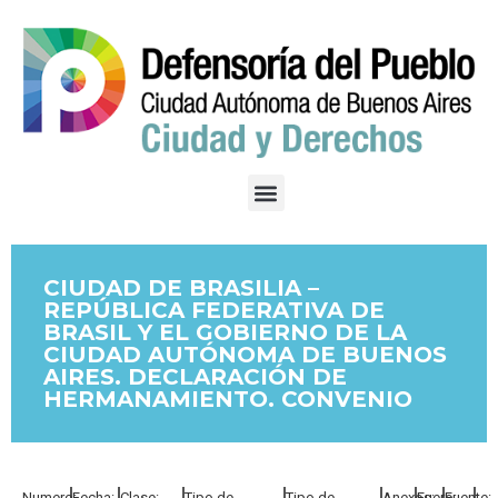
CIUDAD DE BRASILIA –
REPÚBLICA FEDERATIVA DE
BRASIL Y EL GOBIERNO DE LA
CIUDAD AUTÓNOMA DE BUENOS
AIRES. DECLARACIÓN DE
HERMANAMIENTO. CONVENIO
Numero:
Fecha:
Clase:
Tipo de
Tipo de
Anexos:
Fuero:
Fuente: