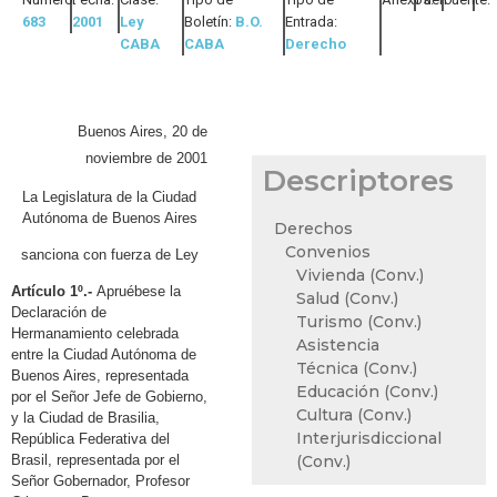
683
2001
Ley
Boletín:
B.O.
Entrada:
CABA
CABA
Derecho
Buenos Aires, 20 de
noviembre de 2001
Descriptores
La Legislatura de la Ciudad
Autónoma de Buenos Aires
Derechos
Convenios
sanciona con fuerza de Ley
Vivienda (Conv.)
Artículo 1º.-
Apruébese la
Salud (Conv.)
Declaración de
Turismo (Conv.)
Hermanamiento celebrada
Asistencia
entre la Ciudad Autónoma de
Técnica (Conv.)
Buenos Aires, representada
Educación (Conv.)
por el Señor Jefe de Gobierno,
Cultura (Conv.)
y la Ciudad de Brasilia,
Interjurisdiccional
República Federativa del
(Conv.)
Brasil, representada por el
Señor Gobernador, Profesor