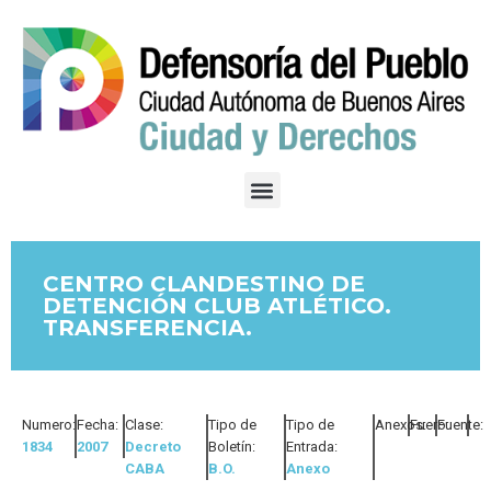
CENTRO CLANDESTINO DE
DETENCIÓN CLUB ATLÉTICO.
TRANSFERENCIA.
Numero:
Fecha:
Clase:
Tipo de
Tipo de
Anexos:
Fuero:
Fuente:
1834
2007
Decreto
Boletín:
Entrada:
CABA
B.O.
Anexo