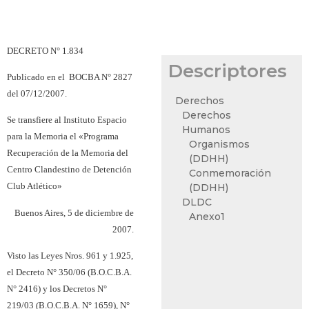
DECRETO N° 1.834
Descriptores
Publicado en el
BOCBA N° 2827
del 07/12/2007.
Derechos
Derechos
Se transfiere al Instituto Espacio
Humanos
para la Memoria el «Programa
Organismos
Recuperación de la Memoria del
(DDHH)
Centro Clandestino de Detención
Conmemoración
Club Atlético»
(DDHH)
DLDC
Buenos Aires, 5 de diciembre de
Anexo1
2007.
Visto las Leyes Nros. 961 y 1.925,
el Decreto N° 350/06 (B.O.C.B.A.
N° 2416) y los Decretos N°
219/03 (B.O.C.B.A. N° 1659), N°