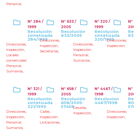
Personal
,
Nº 284 /
Nº 633 /
Nº 320 /
Nº
1999
2005
1999
20
Resolución
Resolución
Resolución
Re
sintetizada
633/2005
sintetizada
63
284/1999
320/1999
Direcciones
,
Direcciones
,
Direcciones
,
Direcciones
,
Inspección
,
Inspección
,
Inspección
,
Inspección
,
Secretarías
,
Locales
Personal
,
,
comerciales
Sumarios
,
Personal
,
Sumarios
,
Nº 321 /
Nº 658 /
Nº 4467 /
Nº
1999
2005
1998
20
Resolución
Resolución
Resolucion
Re
sintetizada
658/2005-
4467/1998
80
321/1999
57458
57
Deudas
,
Direcciones
,
Calles
,
Direcciones
,
Inspección
,
Inspección
,
Inspección
,
Inspección
,
Personal
,
Licitaciones
,
Sumarios
,