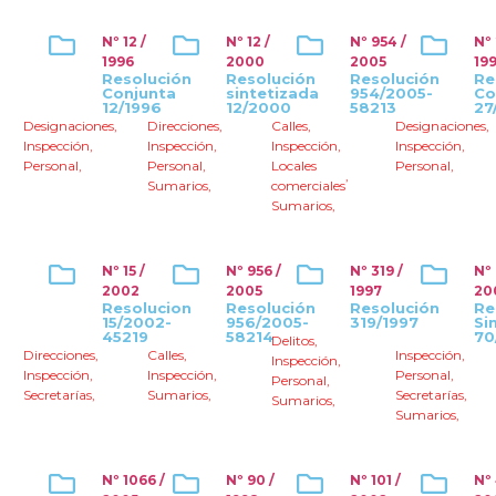
Nº 12 /
Nº 12 /
Nº 954 /
Nº 
1996
2000
2005
19
Resolución
Resolución
Resolución
Re
Conjunta
sintetizada
954/2005-
Co
12/1996
12/2000
58213
27
Designaciones
,
Direcciones
,
Calles
,
Designaciones
,
Inspección
,
Inspección
,
Inspección
,
Inspección
,
Personal
,
Personal
,
Locales
Personal
,
,
Sumarios
,
comerciales
Sumarios
,
Nº 15 /
Nº 956 /
Nº 319 /
Nº
2002
2005
1997
20
Resolucion
Resolución
Resolución
Re
15/2002-
956/2005-
319/1997
Si
45219
58214
70
Delitos
,
Direcciones
,
Calles
,
Inspección
,
Inspección
,
Inspección
,
Inspección
,
Personal
,
Personal
,
Secretarías
,
Sumarios
,
Secretarías
,
Sumarios
,
Sumarios
,
Nº 1066 /
Nº 90 /
Nº 101 /
Nº 