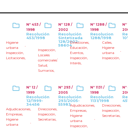
Nº 453 /
Nº 128 /
Nº 1288 /
Nº 
1998
2002
1998
20
Resolución
Resolución
Resolucion
Re
453/1998
Sintetizada
1288/1998
10
128/2002-
Higiene
Direcciones
,
Calles
,
,
58604
urbana
Educación
,
Higiene
Inspección
,
,
Inspección
,
Eventos
,
urbana
Locales
,
Licitaciones
,
Inspección
,
Inspección
,
comerciales
Interés
,
Salud
,
Sumarios
,
Nº 12 /
Nº 293 /
Nº 1131 /
Nº
1999
2005
1998
20
Resolución
Resolución
Resolución
Re
12/1999-
293/2005-
1131/1998
45
34456
55983
Adjudicaciones
,
Direcciones
,
Adjudicaciones
,
Direcciones
,
Empresas
,
Inspección
,
Empresas
,
Inspección
,
Higiene
Secretarías
,
,
Higiene
Secretarías
,
urbana
,
urbana
Inspección
,