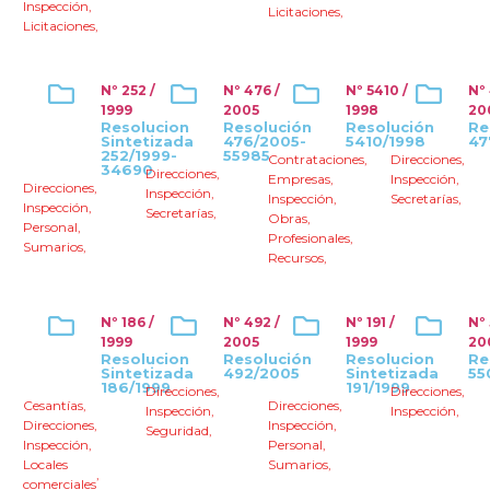
Inspección
,
Licitaciones
,
Licitaciones
,
Nº 252 /
Nº 476 /
Nº 5410 /
Nº
1999
2005
1998
20
Resolucion
Resolución
Resolución
Re
Sintetizada
476/2005-
5410/1998
47
252/1999-
55985
Contrataciones
,
Direcciones
,
34690
Direcciones
,
Empresas
,
Inspección
,
Direcciones
,
Inspección
,
Inspección
,
Secretarías
,
Inspección
,
Secretarías
,
Obras
,
Personal
,
Profesionales
,
Sumarios
,
Recursos
,
Nº 186 /
Nº 492 /
Nº 191 /
Nº 
1999
2005
1999
20
Resolucion
Resolución
Resolucion
Re
Sintetizada
492/2005
Sintetizada
55
186/1999
191/1999
Direcciones
,
Direcciones
,
Cesantías
,
Direcciones
,
Inspección
,
Inspección
,
Direcciones
,
Inspección
,
Seguridad
,
Inspección
,
Personal
,
Locales
Sumarios
,
,
comerciales