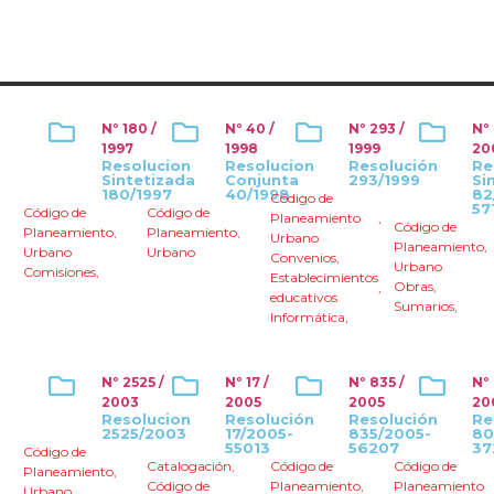
Nº 180 /
Nº 40 /
Nº 293 /
Nº
1997
1998
1999
20
Resolucion
Resolucion
Resolución
Re
Sintetizada
Conjunta
293/1999
Si
180/1997
40/1998
82
Código de
57
Código de
Código de
Planeamiento
,
Código de
Planeamiento
,
Planeamiento
,
Urbano
Planeamiento
,
Urbano
Urbano
Convenios
,
Urbano
Comisiones
,
Establecimientos
Obras
,
,
educativos
Sumarios
,
Informática
,
Nº 2525 /
Nº 17 /
Nº 835 /
Nº
2003
2005
2005
20
Resolucion
Resolución
Resolución
Re
2525/2003
17/2005-
835/2005-
80
55013
56207
37
Código de
Catalogación
,
Código de
Código de
Planeamiento
,
Código de
Planeamiento
,
Planeamiento
Urbano