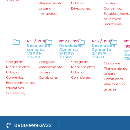
Planeamiento
,
Urbano
Urbano
Urbano
Direcciones
,
Convenios
,
Inmuebles
,
Establecimient
educativos
Secretarías
,
Nº 1 / 2001
Nº 2 / 1997
Nº 2 / 1997
Nº 
Resolución
Resolucion
Resolucion
19
conjunta
Conjunta
Conjunta
Re
1/2001-
2/1997-
2/1997-
Co
37280
33389
33631
75
Código de
Código de
Código de
Código de
Planeamiento
,
Planeamiento
,
Planeamiento
,
Planeamiento
,
Urbano
Urbano
Urbano
Urbano
Convenios
,
Comisiones
,
Comisiones
,
Comisiones
,
Establecimientos
Planificación
,
,
educativos
urbana
Secretarías
,
0800-999-3722