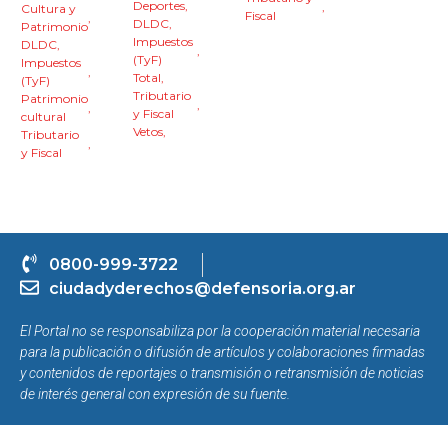
Deportes
,
,
Cultura y
Fiscal
,
DLDC
,
Patrimonio
Impuestos
DLDC
,
,
(TyF)
Impuestos
,
Total
,
(TyF)
Tributario
Patrimonio
,
,
y Fiscal
cultural
Vetos
,
Tributario
,
y Fiscal
0800-999-3722
ciudadyderechos@defensoria.org.ar
El Portal no se responsabiliza por la cooperación material necesaria
para la publicación o difusión de artículos y colaboraciones firmadas
y contenidos de reportajes o transmisión o retransmisión de noticias
de interés general con expresión de su fuente.