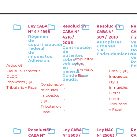
Ley CABA
Resolución
Resolución
Re
Nº 4 / 1998
CABA Nº
CABA Nº
CA
Régimen
4216 /
387 / 2010
/ 
de
Autopistas
Va
2006
coparticipación
Urbanas
Fis
Contribución
federal
S.A.
Ho
de
de
Endeudamiento.
Ta
patentes
impuestos.
Va
Impuestos
sobre
Adhesión.
,
Re
vehículos
(TyF)
Articulo9
,
Ed
en
Tributario
ClausulaTransitoriaIII
,
Fiscal (TyF)
,
general.
,
Condónase
y Fiscal
DLDC
,
Impuestos
deuda.
,
Impuestos (TyF)
,
(TyF)
Condonación
,
Tributario y Fiscal
,
Inmuebles
,
de deudas
Obras
Impuestos
,
,
(Inm)
(TyF)
Tributario
Tributario y
,
,
y Fiscal
Fiscal
Resolución
Ley CABA
Ley NAC
Re
CABA Nº
Nº 5603 /
Nº 25063 /
CA