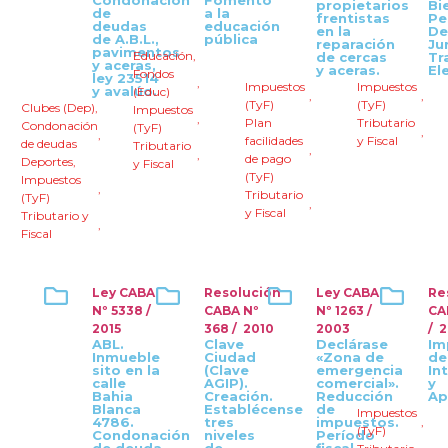
Condonación
Fomento
propietarios
Bi
de
a la
frentistas
Pe
deudas
educación
en la
De
de A.B.L.,
pública
reparación
Ju
pavimentos
Educación
,
de cercas
Tr
y aceras,
y aceras.
El
Fondos
ley 23514
,
Impuestos
Impuestos
y avalúo.
(Educ)
,
,
(TyF)
(TyF)
Clubes (Dep)
,
Impuestos
,
Plan
Tributario
Condonación
(TyF)
,
,
facilidades
y Fiscal
de deudas
Tributario
,
,
de pago
Deportes
,
y Fiscal
(TyF)
Impuestos
,
Tributario
(TyF)
,
y Fiscal
Tributario y
,
Fiscal
Ley CABA
Resolución
Ley CABA
Re
Nº 5338 /
CABA Nº
Nº 1263 /
CA
2015
368 / 2010
2003
/ 
ABL.
Clave
Declárase
Im
Inmueble
Ciudad
«Zona de
de
sito en la
(Clave
emergencia
In
calle
AGIP).
comercial».
y
Bahia
Creación.
Reducción
Ap
Blanca
Establécense
de
Impuestos
4786.
tres
impuestos.
,
(TyF)
Condonación
niveles
Período