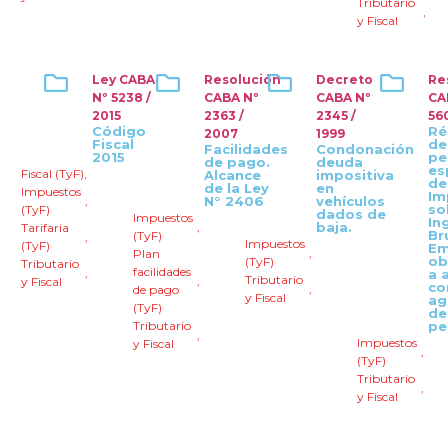
Tributario
,
y Fiscal
Ley CABA
Resolución
Decreto
Re
Nº 5238 /
CABA Nº
CABA Nº
CA
2015
2363 /
2345 /
56
Código
Ré
2007
1999
Fiscal
de
Facilidades
Condonación
2015
pe
de pago.
deuda
es
Fiscal (TyF)
,
Alcance
impositiva
de
de la Ley
en
Impuestos
Im
,
N° 2406
vehículos
so
(TyF)
dados de
Impuestos
In
,
baja.
Tarifaria
Br
(TyF)
,
Impuestos
(TyF)
Em
,
Plan
ob
(TyF)
Tributario
facilidades
,
a 
Tributario
,
y Fiscal
c
,
de pago
y Fiscal
ag
(TyF)
de
Tributario
pe
,
Impuestos
y Fiscal
,
(TyF)
Tributario
,
y Fiscal