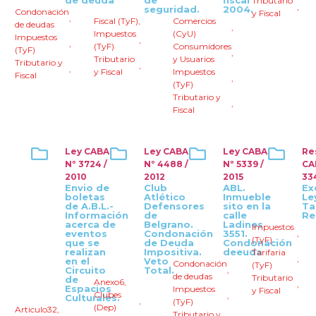
de deuda
de
fiscal
Tributario
,
seguridad.
2004.
Condonación
y Fiscal
,
Fiscal (TyF)
,
Comercios
de deudas
,
Impuestos
(CyU)
Impuestos
,
,
(TyF)
Consumidores
(TyF)
,
Tributario
y Usuarios
Tributario y
,
,
y Fiscal
Impuestos
Fiscal
,
(TyF)
Tributario y
,
Fiscal
Ley CABA
Ley CABA
Ley CABA
Re
Nº 3724 /
Nº 4488 /
Nº 5339 /
CA
2010
2012
2015
33
Envio de
Club
ABL.
Ex
boletas
Atlético
Inmueble
Le
de A.B.L.-
Defensores
sito en la
Ta
Información
de
calle
Re
acerca de
Belgrano.
Ladines
Impuestos
eventos
Condonación
3551.
,
(TyF)
que se
de Deuda
Condonación
realizan
Impositiva.
deeuda
Tarifaria
,
en el
Veto
Condonación
(TyF)
Circuito
Total.
,
de deudas
Tributario
de
Anexo6
,
,
Espacios
Impuestos
y Fiscal
Clubes
,
Culturales.
,
(TyF)
(Dep)
Articulo32
,
Tributario y