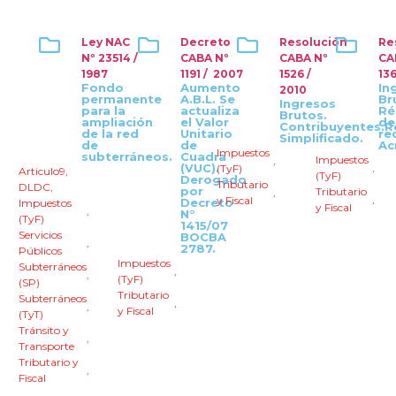
Ley NAC
Decreto
Resolución
Re
Nº 23514 /
CABA Nº
CABA Nº
CA
1987
1191 / 2007
1526 /
136
Fondo
Aumento
In
2010
permanente
A.B.L. Se
Br
Ingresos
para la
actualiza
Ré
Brutos.
ampliación
el Valor
de
Contribuyentes.
de la red
Unitario
re
Simplificado.
de
de
Ac
Impuestos
subterráneos.
Cuadra
Impuestos
,
(VUC).
,
(TyF)
Articulo9
,
(TyF)
Derogado
Tributario
DLDC
,
por
Tributario
,
,
y Fiscal
Decreto
Impuestos
y Fiscal
,
N°
(TyF)
1415/07
Servicios
BOCBA
,
2787.
Públicos
Impuestos
Subterráneos
,
,
(TyF)
(SP)
Tributario
Subterráneos
,
,
y Fiscal
(TyT)
Tránsito y
,
Transporte
Tributario y
,
Fiscal