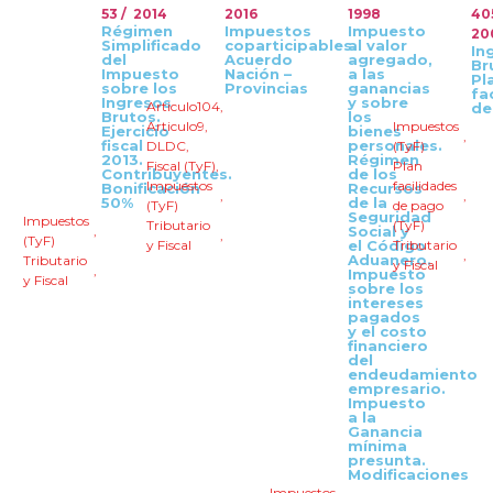
53 / 2014
2016
1998
40
Régimen
Impuestos
Impuesto
20
Simplificado
coparticipables.
al valor
In
del
Acuerdo
agregado,
Br
Impuesto
Nación –
a las
Pl
sobre los
Provincias
ganancias
fa
Ingresos
y sobre
Articulo104
,
de
Brutos.
los
Articulo9
,
Impuestos
Ejercicio
bienes
,
fiscal
personales.
DLDC
,
(TyF)
2013.
Régimen
Fiscal (TyF)
,
Plan
Contribuyentes.
de los
Impuestos
facilidades
Bonificación
Recursos
,
,
50%
de la
(TyF)
de pago
Seguridad
Impuestos
Tributario
(TyF)
,
Social y
,
(TyF)
y Fiscal
el Código
Tributario
,
Aduanero.
Tributario
y Fiscal
,
Impuesto
y Fiscal
sobre los
intereses
pagados
y el costo
financiero
del
endeudamiento
empresario.
Impuesto
a la
Ganancia
mínima
presunta.
Modificaciones
Impuestos