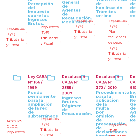
General
Percepción
de
de
de
del
habilitación.
de
Agentes
Impuesto
Trámites
de
de
sobre los
on-line
en
Recaudación.
Ingresos
Impuestos
Impuestos
Modificación
Brutos.
,
,
(TyF)
(TyF)
Impuestos
Impuestos
,
,
Tributario
Plan
(TyF)
(TyF)
,
y Fiscal
facilidades
Tributario
Tributario
,
,
,
de pago
y Fiscal
y Fiscal
(TyF)
Tributario
,
y Fiscal
Ley CABA
Resolución
Resolución
Re
Nº 166 /
CABA Nº
CABA Nº
CA
1999
2355 /
372 / 2010
963
Fondo
Procedimiento
In
2007
permanente
para la
Br
Ingresos
para la
aplicación
Ré
Brutos.
ampliación
de la
Ge
Régimen
de la red
multa
de
de
de
por
Ag
Recaudación.
subterráneos
omisión
de
Impuestos
de
Re
Articulo9
,
,
presentación
(TyF)
Impuestos
DLDC
,
de
,
Tributario
(TyF)
declaraciones
Impuestos
,
,
y Fiscal
juradas.
Tributario