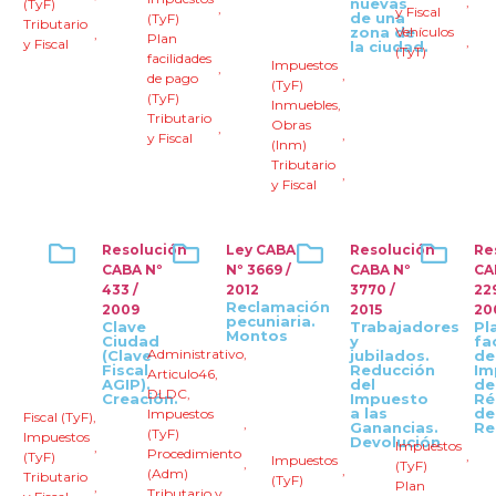
,
nuevas
(TyF)
,
y Fiscal
de una
(TyF)
Tributario
zona de
Vehículos
,
Plan
,
y Fiscal
la ciudad.
(TyT)
facilidades
Impuestos
,
,
de pago
(TyF)
(TyF)
Inmuebles
,
Tributario
Obras
,
,
y Fiscal
(Inm)
Tributario
,
y Fiscal
Resolución
Ley CABA
Resolución
Re
CABA Nº
Nº 3669 /
CABA Nº
CA
433 /
2012
3770 /
22
Reclamación
2009
2015
20
pecuniaria.
Clave
Trabajadores
Pl
Montos
Ciudad
y
fa
Administrativo
,
(Clave
jubilados.
de
Fiscal
Reducción
Im
Articulo46
,
AGIP).
del
de
DLDC
,
Creación.
Impuesto
Ré
a las
de
Impuestos
Fiscal (TyF)
,
,
Ganancias.
Re
(TyF)
Impuestos
Devolución
Impuestos
,
Procedimiento
,
(TyF)
Impuestos
,
(TyF)
,
(Adm)
Tributario
(TyF)
Plan
,
Tributario y