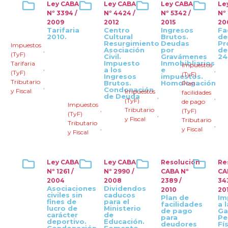
Ley CABA
Ley CABA
Ley CABA
Le
Nº 3394 /
Nº 4424 /
Nº 5342 /
Nº
2009
2012
2015
20
Tarifaria
Centro
Ingresos
Fa
2010.
Cultural
Brutos.
de
Resurgimiento
Deudas
Pr
Impuestos
,
Asociación
por
de
(TyF)
Civil.
Gravámenes
24
Impuesto
Inmobibliarios
Tarifaria
Impuestos
,
a los
e
,
(TyF)
(TyF)
Ingresos
impuestos.
Tributario
Brutos.
Homologación
Plan
,
Condonación
y Fiscal
Impuestos
facilidades
de Deuda
,
,
(TyF)
de pago
Impuestos
,
Tributario
(TyF)
(TyF)
,
y Fiscal
Tributario
Tributario
,
,
y Fiscal
y Fiscal
Ley CABA
Ley CABA
Resolución
Re
Nº 1261 /
Nº 2990 /
CABA Nº
CA
2004
2008
2389 /
34
Asociaciones
Dividendos
2010
20
civiles sin
caducos
Plan de
Im
fines de
para el
facilidades
a 
lucro de
Ministerio
de pago
Ga
carácter
de
para
Pe
deportivo.
Educación.
deudores
Fí