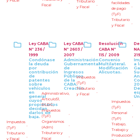
y Fiscal
Tributario
,
facilidades
,
Fiscal
,
y Fiscal
de pago
(TyF)
Tributario
,
y Fiscal
Ley CABA
Ley CABA
Resolución
De
Nº 236 /
Nº 2603 /
CABA Nº
NA
1999
2007
115 / 2009
219
Condónase
Administración
Convenio
Im
la deuda
Gubernamental
Multilateral.
a 
por
de
Modificación
Ga
contribución
Ingresos
Alicuotas.
Su
de
Públicos
An
Impuestos
patentes
de la
,
Co
(TyF)
sobre
CABA.
20
vehículos
Creación
De
Tributario
,
en
es
Administrativo
,
y Fiscal
general
Ún
Articulo51
,
cuyos
Impuestos
propietarios
,
DLDC
,
(TyF)
decidan
Impuestos
darlos de
Personal
,
,
(TyF)
baja.
(TyP)
Organismos
Impuestos
Trabajo
,
,
,
(Adm)
(TyF)
Trabajo y
,
Tributario y
Tributario
Producción
,
,
Fiscal
y Fiscal