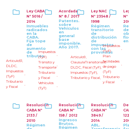
Ley CABA
Acordada
Ley NAC
Le
Nº 5016 /
Nº 8 / 2017
Nº 23548 /
Nº
Patentes.
2014
1998
20
sobre
Inmuebles
Régimen
Re
Vehículos
radicados
transitorio
de
en
en la
de
ob
general
CABA.
distribución
fi
base
Fija tope
de
en
imponible.
de
impuestos
Impuestos
Año 2017.
aumento
con las
,
(TyF)
Impuestos
de
provincias
,
tributos.
Plan
(TyF)
Articulo9
,
Articulo51
,
facilidades
Tránsito y
ClausulaTransitoriaIII
,
,
,
DLDC
,
de pago
Transporte
DLDC
,
Fiscal (TyF)
,
Impuestos
(TyF)
Tributario
Impuestos (TyF)
,
,
,
(TyF)
Tributario
y Fiscal
Tributario y Fiscal
,
,
Tributario
y Fiscal
Vehículos
,
,
y Fiscal
(TyT)
Resolución
Resolución
Resolución
De
CABA Nº
CABA Nº
CABA Nº
CA
2133 /
158 / 2012
3849 /
12
Ingresos
2010
2014
20
Brutos.
Régimen
ABL.
Pl
Régimen
de
Transferencia
fa