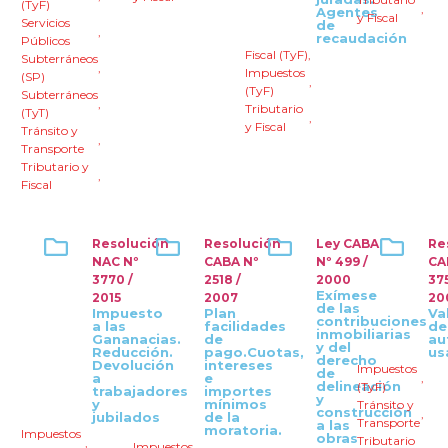
(TyF)
,
Agentes
y Fiscal
Servicios
de
,
recaudación
Públicos
Fiscal (TyF)
,
Subterráneos
,
Impuestos
(SP)
,
(TyF)
Subterráneos
,
Tributario
(TyT)
,
y Fiscal
Tránsito y
,
Transporte
Tributario y
,
Fiscal
Resolución
Resolución
Ley CABA
Re
NAC Nº
CABA Nº
Nº 499 /
CA
3770 /
2518 /
2000
37
Exímese
2015
2007
20
de las
Impuesto
Plan
Va
contribuciones
a las
facilidades
de
inmobiliarias
Gananacias.
de
au
y del
Reducción.
pago.Cuotas,
us
derecho
Devolución
intereses
Impuestos
de
a
e
,
delineación
(TyF)
trabajadores
importes
y
y
mínimos
Tránsito y
construcción
,
jubilados
de la
Transporte
a las
moratoria.
Impuestos
obras
Tributario
,
Impuestos