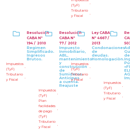
,
(TyF)
Tributario
,
y Fiscal
Resolución
Resolución
Ley CABA
Re
CABA Nº
CABA Nº
Nº 4667 /
CA
194 / 2010
77 / 2012
2013
50
Regimen
Impuesto
Condonaciones
Ad
Simplificado.
Inmobiliario,
de
Gu
Ingresos
ABL,
deudas.
de
Brutos.
mantenimiento
Homologaciòn.
In
y
Pú
Impuestos
Impuestos
,
construcción
,
«F
(TyF)
(TyF)
de
EL
Sumideros.
AG
Tributario
Tributario
,
,
Anticipos
Im
y Fiscal
y Fiscal
a cuenta.
Impuestos
Reajuste
,
(TyF)
Impuestos
,
Tributario
(TyF)
,
y Fiscal
Plan
facilidades
,
de pago
(TyF)
Tributario
,
y Fiscal