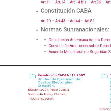
Art.11
–
Art.14
–
Art.14 bis
–
Art.36
–
Art
Constitución CABA
Art.20
–
Art.43
–
Art.44
–
Art.81
Normas Supranacionales:
Declaración Americana de los Dere
Convención Americana sobre Derec
Acuerdo Multilateral de Seguridad 
Resolución CABA Nº 1 / 2007
Unidad de Ejecución de
Gastos Electorales.
Creación.
Elección 2007
,
Poder Judicial
,
Sistema Político y Electoral
,
Tribunal Superior
,
Elecció