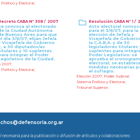
Político y Electoral
,
Decreto CABA Nº 308 / 2007
Resolución CABA Nº 1 / 
Se convoca al electorado
Acto electoral convo
de la Ciudad Autónoma
para el 3/6/07, para la
de Buenos Aires para que
elección de Jefe/a y
el día 3/6/07, elijan Jefe/a
Vicejefe/a de Gobiern
y Vicejefe/a de Gobierno
la C.A.B.A. y de 30
y, a 30 diputados/as
legisladores titulares 
titulares y 10 suplentes
suplentes para integra
para integrar el Poder
Poder Legislativo: se
Legislativo de la Ciudad.
aprueba el cronogra
electoral; se establec
n 2007
,
medidas necesarias p
Político y Electoral
,
el sufragio.
Elección 2007
,
Poder Judicial
,
Sistema Político y Electoral
,
Tribunal Superior
,
chos@defensoria.org.ar
l necesaria para la publicación o difusión de artículos y colaboraciones