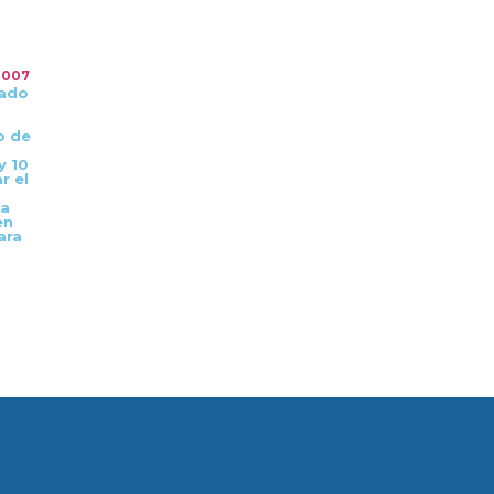
2007
cado
o de
y 10
r el
ma
en
ara