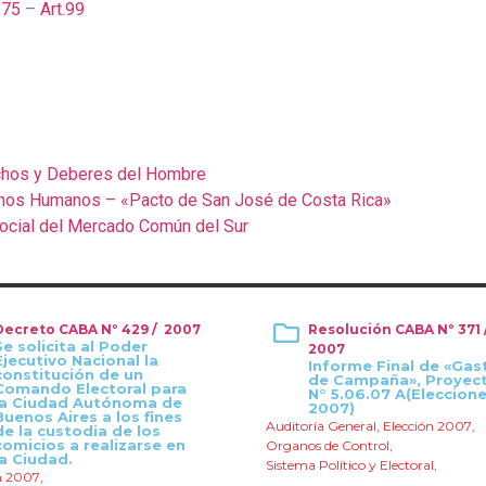
.75
–
Art.99
chos y Deberes del Hombre
hos Humanos – «Pacto de San José de Costa Rica»
Social del Mercado Común del Sur
Decreto CABA Nº 429 / 2007
Resolución CABA Nº 371 
Se solicita al Poder
2007
Ejecutivo Nacional la
Informe Final de «Gas
constitución de un
de Campaña», Proyec
Comando Electoral para
N° 5.06.07 A(Eleccion
la Ciudad Autónoma de
2007)
Buenos Aires a los fines
Auditoría General
,
Elección 2007
,
de la custodia de los
comicios a realizarse en
Organos de Control
,
la Ciudad.
Sistema Político y Electoral
,
n 2007
,