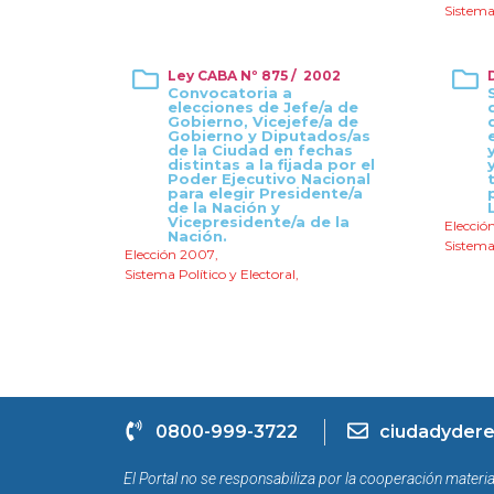
Sistema 
Ley CABA Nº 875 / 2002
Convocatoria a
elecciones de Jefe/a de
Gobierno, Vicejefe/a de
Gobierno y Diputados/as
de la Ciudad en fechas
distintas a la fijada por el
Poder Ejecutivo Nacional
para elegir Presidente/a
de la Nación y
Vicepresidente/a de la
Elecció
Nación.
Sistema 
Elección 2007
,
Sistema Político y Electoral
,
0800-999-3722
ciudadydere
El Portal no se responsabiliza por la cooperación materia