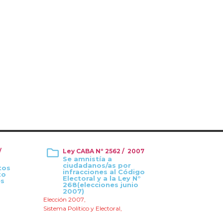
/
Ley CABA Nº 2562 / 2007
Se amnistía a
ciudadanos/as por
tos
infracciones al Código
to
Electoral y a la Ley N°
es
268(elecciones junio
2007)
Elección 2007
,
Sistema Político y Electoral
,