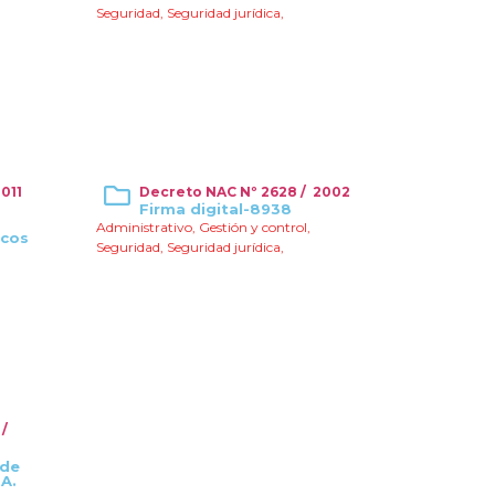
Seguridad
,
Seguridad jurídica
,
011
Decreto NAC Nº 2628 / 2002
Firma digital-8938
Administrativo
,
Gestión y control
,
icos
Seguridad
,
Seguridad jurídica
,
 /
 de
BA.