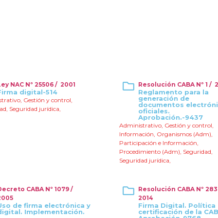
Ley NAC Nº 25506 / 2001
Resolución CABA Nº 1 / 2
Firma digital-514
Reglamento para la
generación de
trativo
,
Gestión y control
,
documentos electrón
dad
,
Seguridad jurídica
,
oficiales.
Aprobación.-9437
Administrativo
,
Gestión y control
,
Información
,
Organismos (Adm)
,
Participación e Información
,
Procedimiento (Adm)
,
Seguridad
,
Seguridad jurídica
,
Decreto CABA Nº 1079 /
Resolución CABA Nº 283
2005
2014
Uso de firma electrónica y
Firma Digital. Política
digital. Implementación.
certificación de la CA