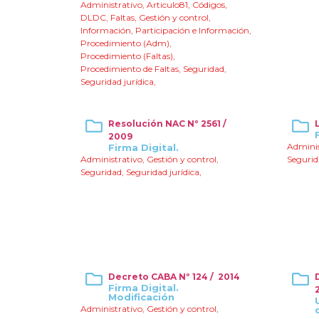
Administrativo
,
Articulo81
,
Códigos
,
DLDC
,
Faltas
,
Gestión y control
,
Información
,
Participación e Información
,
Procedimiento (Adm)
,
Procedimiento (Faltas)
,
Procedimiento de Faltas
,
Seguridad
,
Seguridad jurídica
,
Resolución NAC Nº 2561 /
2009
Adminis
Firma Digital.
Administrativo
,
Gestión y control
,
Seguri
Seguridad
,
Seguridad jurídica
,
Decreto CABA Nº 124 / 2014
Firma Digital.
Modificación
Administrativo
,
Gestión y control
,