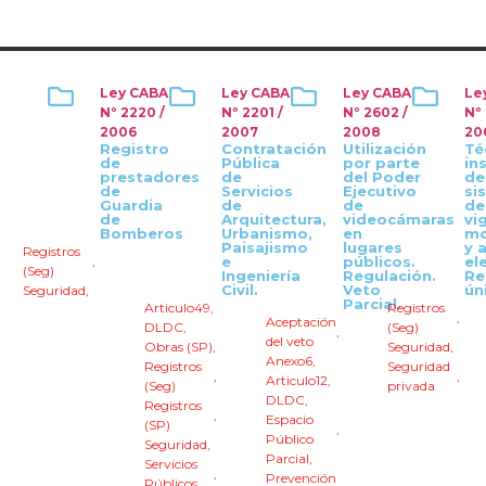
Ley CABA
Ley CABA
Ley CABA
Le
Nº 2220 /
Nº 2201 /
Nº 2602 /
Nº
2006
2007
2008
20
Registro
Contratación
Utilización
Té
de
Pública
por parte
in
prestadores
de
del Poder
de
de
Servicios
Ejecutivo
si
Guardia
de
de
de
de
Arquitectura,
videocámaras
vig
Bomberos
Urbanismo,
en
mo
Paisajismo
lugares
y 
Registros
,
e
públicos.
el
(Seg)
Ingeniería
Regulación.
Re
Civil.
Veto
ún
Seguridad
,
Parcial.
Articulo49
,
Registros
,
Aceptación
DLDC
,
(Seg)
,
del veto
Obras (SP)
,
Seguridad
,
Anexo6
,
Registros
Seguridad
,
,
Articulo12
,
(Seg)
privada
DLDC
,
Registros
,
Espacio
(SP)
,
Público
Seguridad
,
Parcial
,
Servicios
,
Prevención
Públicos