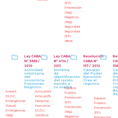
,
(EP)
Prevención
,
(Seg)
Registros
,
(Seg)
Seguridad
,
Seguridad
,
(EP)
Vetos
,
Ley CABA
Ley CABA
Resolución
Re
Nº 3665 /
Nº 4114 /
CABA Nº
CA
2010
2011
157 / 2012
156
Actividad
Sistema
Càmaras
Cà
voluntaria
de
del Poder
de
del
identificación
Ejecutivo.
Vi
socorrista.
del recién
Crea el
Pr
Funciones.
nacido y
registro.
Cr
Registro.
su madre
re
Espacio
,
Ba
Anexo1
,
Articulo34
,
Público
da
DLDC
,
Articulo35
,
Prevención
Espacio
,
,
Emergencias
Derechos
(EP)
Público
,
,
(Salud)
Humanos
Prevención
Prevención
,
,
Emergencias
DLDC
,
(Seg)
(EP)
,
(Seg)
Genética
Registros
Prevención
,