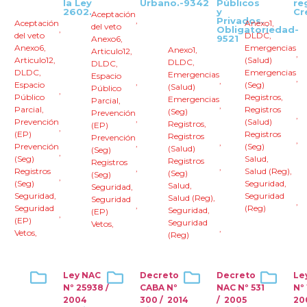
la Ley
Urbano.-9342
Públicos
re
2602.
y
Cr
Aceptación
,
Privados.
Aceptación
Anexo1
,
del veto
,
Obligatoriedad-
del veto
DLDC
,
9521
Anexo6
,
Anexo6
,
Emergencias
Anexo1
,
Articulo12
,
,
Articulo12
,
(Salud)
DLDC
,
DLDC
,
DLDC
,
Emergencias
Emergencias
Espacio
,
,
,
Espacio
(Seg)
(Salud)
Público
,
Público
Registros
,
Emergencias
Parcial
,
,
Parcial
,
Registros
(Seg)
Prevención
,
,
Prevención
(Salud)
Registros
,
(EP)
,
(EP)
Registros
Registros
Prevención
,
,
,
Prevención
(Seg)
(Salud)
(Seg)
,
(Seg)
Salud
,
Registros
Registros
,
,
Registros
Salud (Reg)
,
(Seg)
(Seg)
,
(Seg)
Seguridad
,
Salud
,
Seguridad
,
Seguridad
,
Seguridad
Salud (Reg)
,
Seguridad
,
,
Seguridad
(Reg)
Seguridad
,
(EP)
,
(EP)
Seguridad
Vetos
,
,
Vetos
,
(Reg)
Ley NAC
Decreto
Decreto
Le
Nº 25938 /
CABA Nº
NAC Nº 531
Nº 
2004
300 / 2014
/ 2005
20