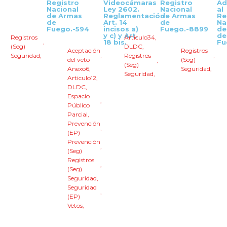
Registro
Videocámaras
Registro
Ad
Nacional
Ley 2602.
Nacional
al
de Armas
Reglamentación
de Armas
Re
de
Art. 14
de
Na
Fuego.-594
incisos a)
Fuego.-8899
de
y c) y Art.
de
Registros
Articulo34
,
,
18 bis.
Fu
(Seg)
DLDC
,
Aceptación
Registros
,
,
Seguridad
,
Registros
del veto
(Seg)
,
(Seg)
Anexo6
,
Seguridad
,
Seguridad
,
Articulo12
,
DLDC
,
Espacio
,
Público
Parcial
,
Prevención
,
(EP)
Prevención
,
(Seg)
Registros
,
(Seg)
Seguridad
,
Seguridad
,
(EP)
Vetos
,