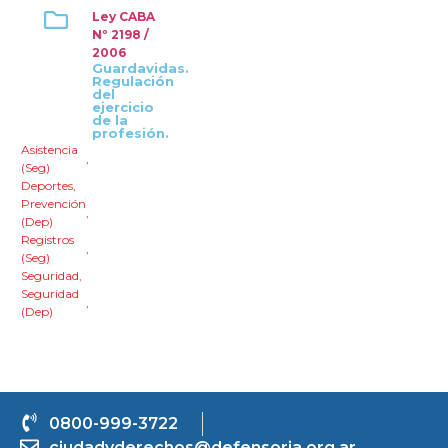
Ley CABA
Nº 2198 /
2006
Guardavidas.
Regulación
del
ejercicio
de la
profesión.
Asistencia
,
(Seg)
Deportes
,
Prevención
,
(Dep)
Registros
,
(Seg)
Seguridad
,
Seguridad
,
(Dep)
0800-999-3722
ciudadyderechos@defensoria.org.ar