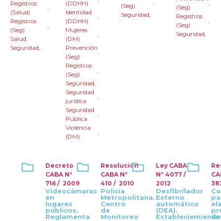
,
,
Registros
(DDHH)
(Seg)
(Seg)
,
(Salud)
Identidad
Seguridad
,
Registros
,
,
Registros
(DDHH)
(Seg)
,
(Seg)
Mujeres
Seguridad
,
,
Salud
,
(DM)
Seguridad
,
Prevención
,
(Seg)
Registros
,
(Seg)
Seguridad
,
Seguridad
,
jurídica
Seguridad
,
Pública
Violencia
,
(DM)
Decreto
Resolución
Ley CABA
Re
CABA Nº
CABA Nº
Nº 4077 /
CA
716 / 2009
410 / 2010
2012
38
Videocámaras
Policía
Desfibrílador
Co
en
Metropolitana.
Externo
pa
lugares
Centro
automático
el
públicos.
de
(DEA).
pr
Reglamenta
Monitoreo
Estableciemiento
de