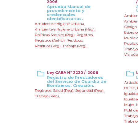
2006
Aprueba Manual de
procedimiento y
credenciales
Ambient
identificatorias.
Ambient
Ambiente e Higiene Urbana
,
Código 
Ambiente e Higiene Urbana (Reg)
,
Espacio
Políticas Sociales (Reg)
,
Registros
,
Publici
Registros (AeHU)
,
Residuos
,
Publici
Residuos (Reg)
,
Trabajo (Reg)
,
Trabajo
Vía púb
Ley CABA Nº 2220 / 2006
Registro de Prestadores
del Servicio de Guardia de
Articulo
Bomberos. Creación.
DLDC
,
Registros
,
Salud (Reg)
,
Seguridad (Reg)
,
Igualda
Trabajo (Reg)
,
Igualda
Mujer
,
Política
Trabajo
Trabajo