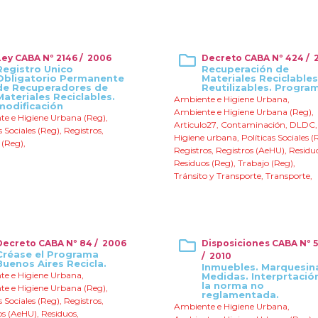
Ley CABA Nº 2146 / 2006
Decreto CABA Nº 424 / 
Registro Unico
Recuperación de
Obligatorio Permanente
Materiales Reciclables
de Recuperadores de
Reutilizables. Progra
Materiales Reciclables.
Ambiente e Higiene Urbana
,
modificación
Ambiente e Higiene Urbana (Reg)
,
e e Higiene Urbana (Reg)
,
Articulo27
,
Contaminación
,
DLDC
s Sociales (Reg)
,
Registros
,
Higiene urbana
,
Políticas Sociales (
 (Reg)
,
Registros
,
Registros (AeHU)
,
Residu
Residuos (Reg)
,
Trabajo (Reg)
,
Tránsito y Transporte
,
Transporte
,
Decreto CABA Nº 84 / 2006
Disposiciones CABA Nº 5
Créase el Programa
/ 2010
Buenos Aires Recicla.
Inmuebles. Marquesin
e e Higiene Urbana
,
Medidas. Interprtació
la norma no
e e Higiene Urbana (Reg)
,
reglamentada.
s Sociales (Reg)
,
Registros
,
Ambiente e Higiene Urbana
,
os (AeHU)
,
Residuos
,