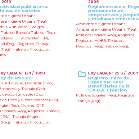
/ 2010
2006
Actividad publicitaria.
Reglaméntase el Regi
Ubicación carteles.
permanente de
cooperativas y peque
e e Higiene Urbana
,
y medianas empresas
e e Higiene Urbana (Reg)
,
Ambiente e Higiene Urbana
,
de la Publicidad
,
Códigos
,
Ambiente e Higiene Urbana (Reg)
,
 Público
,
Espacio Público (Reg)
,
Políticas Sociales (Reg)
,
Registros
,
dad (AeHU)
,
Publicidad (EP)
,
Registros (AeHU)
,
Residuos
,
dad (Reg)
,
Registros
,
Trabajo
,
Residuos (Reg)
,
Trabajo (Reg)
,
 (Reg)
,
Trabajo y Producción
,
lica
,
Ley CABA Nº 120 / 1998
Ley CABA Nº 2513 / 2007
Ley de empleo.
Registro Único de
Organizaciones
11
,
Articulo36
,
Discriminación
,
Beneficiarias de la
Economia y Trabajo (DM)
,
C.A.B.A. Creación
d de oportunidades (Discr)
,
Políticas Sociales (Reg)
,
Registros
,
d de Trato y Oportunidades (DM)
,
Trabajo (Reg)
,
Mujer (Reg)
,
Mujeres (DM)
,
s Sociales (Reg)
,
Registros
,
Trabajo
,
 ( DM)
,
Trabajo (Mujer)
,
 (Reg)
,
Trabajo y Producción
,