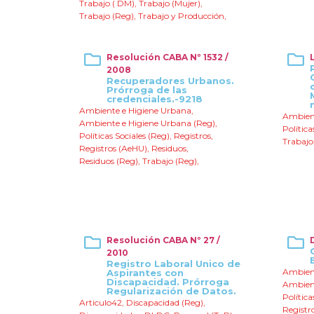
Trabajo ( DM)
,
Trabajo (Mujer)
,
Trabajo (Reg)
,
Trabajo y Producción
,
Resolución CABA Nº 1532 /
2008
Recuperadores Urbanos.
Prórroga de las
credenciales.-9218
Ambiente e Higiene Urbana
,
Ambient
Ambiente e Higiene Urbana (Reg)
,
Política
Políticas Sociales (Reg)
,
Registros
,
Trabajo
Registros (AeHU)
,
Residuos
,
Residuos (Reg)
,
Trabajo (Reg)
,
Resolución CABA Nº 27 /
2010
Registro Laboral Unico de
Ambient
Aspirantes con
Discapacidad. Prórroga
Ambient
Regularización de Datos.
Política
Articulo42
,
Discapacidad (Reg)
,
Registr