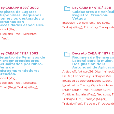
Ley CABA Nº 899 / 2002
Ley CABA Nº 4113 / 2011
Registro de Lugares
Cuidadores de Vehícul
Disponibles. Pequeños
Registro. Creación.
comercios destinados a
Vetada
personas con
Espacio Público (Reg)
,
Registros
,
necesidades especiales.
Trabajo (Reg)
,
Tránsito y Transport
cidad (Reg)
,
s Sociales (Reg)
,
Registros
,
 (Reg)
,
Ley CABA Nº 1211 / 2003
Decreto CABA Nº 1117 / 
Registro de Permisos de
Régimen de Reinserci
Microemprendedores
Laboral para la mujer.
actualizados por rubro.
Designación de la
Feria de
Autoridad de Aplicaci
microemprendedores.
Articulo11
,
Articulo36
,
Discriminaci
Creación.
DLDC
,
Economia y Trabajo (DM)
,
cidad (Reg)
,
Igualdad de oportunidades (Discr)
,
s Sociales (Reg)
,
Registros
,
Igualdad de Trato y Oportunidades
 Edad (Reg)
,
Trabajo (Reg)
,
Mujer
,
Mujer (Reg)
,
Mujeres (DM)
,
Políticas Sociales (Reg)
,
Registros
,
T
Trabajo ( DM)
,
Trabajo (Mujer)
,
Trabajo (Reg)
,
Trabajo y Producció