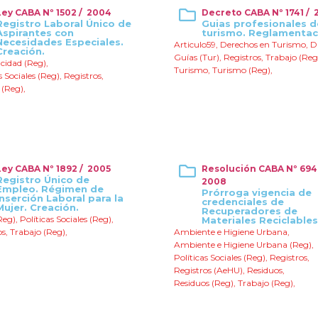
Ley CABA Nº 1502 / 2004
Decreto CABA Nº 1741 / 
Registro Laboral Único de
Guias profesionales d
Aspirantes con
turismo. Reglamentac
Necesidades Especiales.
Articulo59
,
Derechos en Turismo
,
D
Creación.
Guías (Tur)
,
Registros
,
Trabajo (Reg
cidad (Reg)
,
Turismo
,
Turismo (Reg)
,
s Sociales (Reg)
,
Registros
,
 (Reg)
,
Ley CABA Nº 1892 / 2005
Resolución CABA Nº 694
Registro Único de
2008
Empleo. Régimen de
Prórroga vigencia de
Inserción Laboral para la
credenciales de
Mujer. Creación.
Recuperadores de
Reg)
,
Políticas Sociales (Reg)
,
Materiales Reciclables
os
,
Trabajo (Reg)
,
Ambiente e Higiene Urbana
,
Ambiente e Higiene Urbana (Reg)
,
Políticas Sociales (Reg)
,
Registros
,
Registros (AeHU)
,
Residuos
,
Residuos (Reg)
,
Trabajo (Reg)
,