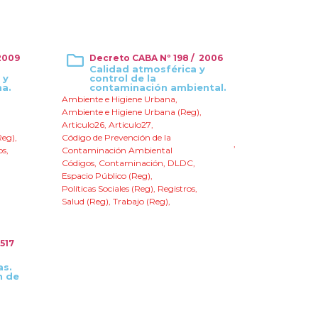
2009
Decreto CABA Nº 198 / 2006
Calidad atmosférica y
 y
control de la
ma.
contaminación ambiental.
Ambiente e Higiene Urbana
,
Ambiente e Higiene Urbana (Reg)
,
,
Articulo26
,
Articulo27
,
Reg)
,
Código de Prevención de la
,
os
,
Contaminación Ambiental
Códigos
,
Contaminación
,
DLDC
,
Espacio Público (Reg)
,
Políticas Sociales (Reg)
,
Registros
,
Salud (Reg)
,
Trabajo (Reg)
,
517
as.
n de