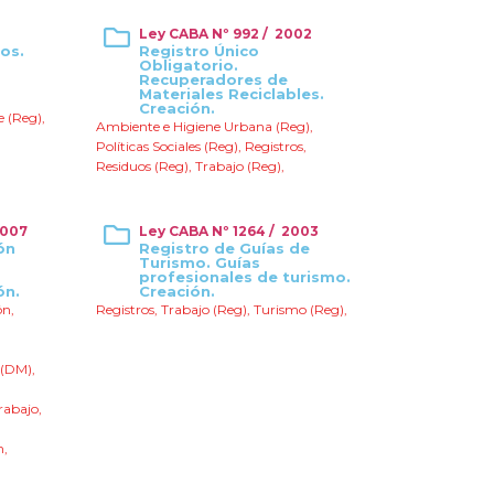
Ley CABA Nº 992 / 2002
os.
Registro Único
Obligatorio.
Recuperadores de
Materiales Reciclables.
Creación.
e (Reg)
,
Ambiente e Higiene Urbana (Reg)
,
Políticas Sociales (Reg)
,
Registros
,
Residuos (Reg)
,
Trabajo (Reg)
,
2007
Ley CABA Nº 1264 / 2003
ón
Registro de Guías de
Turismo. Guías
profesionales de turismo.
ón.
Creación.
ón
,
Registros
,
Trabajo (Reg)
,
Turismo (Reg)
,
 (DM)
,
rabajo
,
n
,