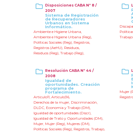
Disposiciones CABA Nº 8 /
2007
Sistema de Registración
de Recuperadores
Urbanos en Sistema
Discapa
Informático.
Ambiente e Higiene Urbana
,
Política
Ambiente e Higiene Urbana (Reg)
,
Trabajo
Políticas Sociales (Reg)
,
Registros
,
Registros (AeHU)
,
Residuos
,
Residuos (Reg)
,
Trabajo (Reg)
,
Resolución CABA Nº 44 /
2008
Igualdad de
oportunidades. Creación
programa de
Mujer (
Fortalecimiento.
Articulo11
,
Articulo36
,
Registr
Derechos de la mujer
,
Discriminación
,
DLDC
,
Economia y Trabajo (DM)
,
Igualdad de oportunidades (Discr)
,
Igualdad de Trato y Oportunidades (DM)
,
Mujer
,
Mujer (Reg)
,
Mujeres (DM)
,
Políticas Sociales (Reg)
,
Registros
,
Trabajo
,