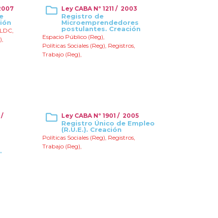
2007
Ley CABA Nº 1211 / 2003
e
Registro de
ión
Microemprendedores
postulantes. Creación
LDC
,
Espacio Público (Reg)
,
)
,
Políticas Sociales (Reg)
,
Registros
,
Trabajo (Reg)
,
 /
Ley CABA Nº 1901 / 2005
Registro Único de Empleo
(R.U.E.). Creación
Políticas Sociales (Reg)
,
Registros
,
Trabajo (Reg)
,
.