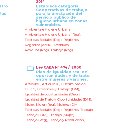
2014
stro
Establece categoría.
Cooperativas de trabajo
ñas
para la prestación del
.
servicio público de
higiene urbana en zonas
vulnerables.
Ambiente e Higiene Urbana
,
Ambiente e Higiene Urbana (Reg)
,
Políticas Sociales (Reg)
,
Registros
,
Registros (AeHU)
,
Residuos
,
Residuos (Reg)
,
Trabajo (Reg)
,
Ley CABA Nº 474 / 2000
Plan de igualdad real de
oportunidades y de trato
entre mujeres y varones.
Articulo11
,
Articulo36
,
Discriminación
,
DLDC
,
Economia y Trabajo (DM)
,
Igualdad de oportunidades (Discr)
,
Igualdad de Trato y Oportunidades (DM)
,
Mujer
,
Mujer (Reg)
,
Mujeres (DM)
,
Políticas Sociales (Reg)
,
Registros
,
Trabajo
,
Trabajo ( DM)
,
Trabajo (Mujer)
,
Trabajo (Reg)
,
Trabajo y Producción
,