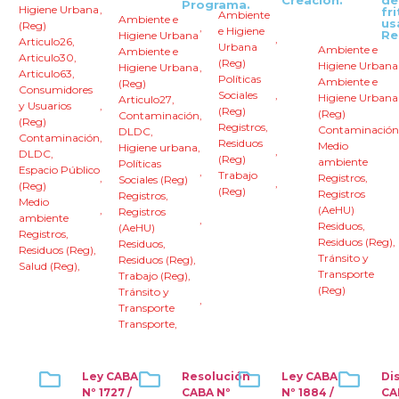
Creación.
de
Programa.
Higiene Urbana
,
fr
Ambiente
Ambiente e
us
(Reg)
,
e Higiene
Re
Higiene Urbana
,
Articulo26
,
Urbana
Ambiente e
Ambiente e
Articulo30
,
(Reg)
Higiene Urbana
Higiene Urbana
,
Articulo63
,
Políticas
Ambiente e
(Reg)
Consumidores
Sociales
,
Higiene Urbana
Articulo27
,
y Usuarios
,
(Reg)
(Reg)
Contaminación
,
(Reg)
Registros
,
Contaminación
DLDC
,
Contaminación
,
Residuos
Medio
Higiene urbana
,
,
DLDC
,
(Reg)
ambiente
Políticas
Espacio Público
,
Trabajo
,
Registros
,
Sociales (Reg)
,
(Reg)
(Reg)
Registros
Registros
,
Medio
,
(AeHU)
Registros
ambiente
,
Residuos
,
(AeHU)
Registros
,
Residuos (Reg)
,
Residuos
,
Residuos (Reg)
,
Tránsito y
Residuos (Reg)
,
Salud (Reg)
,
Transporte
Trabajo (Reg)
,
(Reg)
Tránsito y
,
Transporte
Transporte
,
Ley CABA
Resolución
Ley CABA
Di
Nº 1727 /
CABA Nº
Nº 1884 /
CA