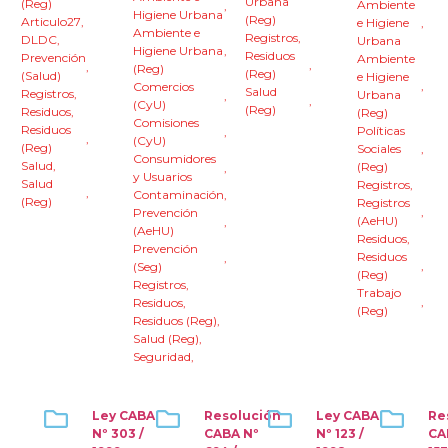
Urbana
(Reg)
Ambiente
,
Higiene Urbana
(Reg)
Articulo27
,
e Higiene
,
Ambiente e
Registros
,
DLDC
,
Urbana
Higiene Urbana
,
Residuos
Prevención
Ambiente
,
,
(Reg)
(Reg)
(Salud)
e Higiene
,
Comercios
Salud
Registros
,
Urbana
,
,
(CyU)
(Reg)
Residuos
,
(Reg)
Comisiones
Residuos
Políticas
,
,
(CyU)
(Reg)
Sociales
,
Consumidores
Salud
,
(Reg)
,
y Usuarios
Salud
Registros
,
,
Contaminación
,
(Reg)
Registros
,
Prevención
(AeHU)
,
(AeHU)
Residuos
,
Prevención
Residuos
,
,
(Seg)
(Reg)
Registros
,
Trabajo
,
Residuos
,
(Reg)
Residuos (Reg)
,
Salud (Reg)
,
Seguridad
,
Ley CABA
Resolución
Ley CABA
Re
Nº 303 /
CABA Nº
Nº 123 /
CA