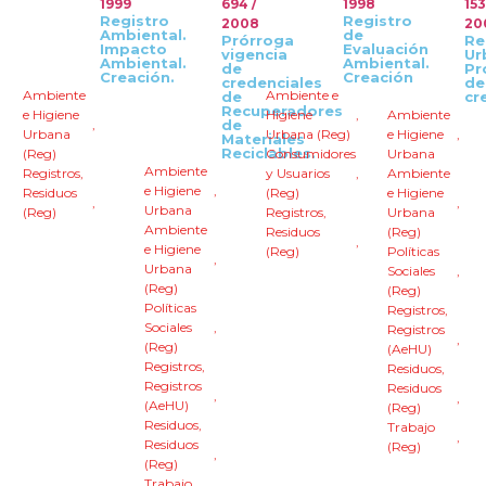
1999
694 /
1998
153
Registro
Registro
2008
20
Ambiental.
de
Prórroga
Re
Impacto
Evaluación
vigencia
Ur
Ambiental.
Ambiental.
de
Pr
Creación.
Creación
credenciales
de
Ambiente
Ambiente e
de
cr
Recuperadores
e Higiene
Higiene
,
Ambiente
,
de
Urbana
Urbana (Reg)
e Higiene
,
Materiales
Reciclables.
(Reg)
Consumidores
Urbana
Ambiente
Registros
,
y Usuarios
,
Ambiente
e Higiene
,
Residuos
(Reg)
e Higiene
,
,
Urbana
(Reg)
Registros
,
Urbana
Ambiente
Residuos
(Reg)
,
e Higiene
(Reg)
Políticas
,
Urbana
Sociales
,
(Reg)
(Reg)
Políticas
Registros
,
Sociales
,
Registros
,
(Reg)
(AeHU)
Registros
,
Residuos
,
Registros
Residuos
,
,
(AeHU)
(Reg)
Residuos
,
Trabajo
,
Residuos
(Reg)
,
(Reg)
Trabajo