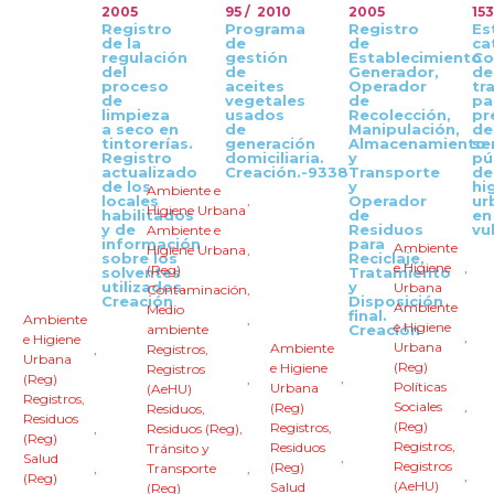
2005
95 / 2010
2005
153
Registro
Programa
Registro
Es
de la
de
de
ca
regulación
gestión
Establecimiento
Co
del
de
Generador,
de
proceso
aceites
Operador
tr
de
vegetales
de
pa
limpieza
usados
Recolección,
pr
a seco en
de
Manipulación,
de
tintorerías.
generación
Almacenamiento
se
Registro
domiciliaria.
y
pú
actualizado
Creación.-9338
Transporte
de
de los
y
hi
Ambiente e
locales
,
Operador
ur
Higiene Urbana
habilitados
de
en
y de
Residuos
vu
Ambiente e
información
para
Ambiente
Higiene Urbana
,
sobre los
Reciclaje,
e Higiene
,
(Reg)
solventes
Tratamiento
utilizados.
y
Urbana
Contaminación
,
Creación
Disposición
Ambiente
Medio
final.
Ambiente
,
e Higiene
ambiente
Creación
,
e Higiene
Urbana
Ambiente
,
Registros
,
Urbana
(Reg)
e Higiene
Registros
,
(Reg)
,
Políticas
Urbana
(AeHU)
Registros
,
Sociales
,
(Reg)
Residuos
,
Residuos
(Reg)
Registros
,
,
Residuos (Reg)
,
(Reg)
Registros
,
Residuos
Tránsito y
,
Salud
Registros
(Reg)
,
Transporte
,
,
(Reg)
(AeHU)
Salud
(Reg)