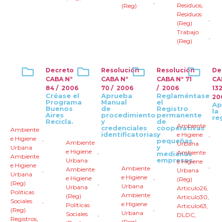
,
Residuos
,
(Reg)
Residuos
,
(Reg)
Trabajo
,
(Reg)
Decreto
Resolución
Resolución
De
CABA Nº
CABA Nº
CABA Nº 71
CA
84 / 2006
70 / 2006
/ 2006
132
Créase el
Aprueba
Reglaméntase
20
Programa
Manual
el
Ap
Buenos
de
Registro
la
Aires
procedimiento
permanente
re
Recicla.
y
de
Ambiente
credenciales
cooperativas
Ambiente
identificatorias.
y
e Higiene
,
e Higiene
,
pequeñas
Ambiente
Urbana
y
Urbana
e Higiene
,
Ambiente
medianas
Ambiente
empresas.
Urbana
e Higiene
e Higiene
,
Ambiente
Ambiente
,
Urbana
Urbana
e Higiene
,
e Higiene
(Reg)
,
(Reg)
Urbana
Urbana
Articulo26
,
Políticas
Ambiente
(Reg)
Articulo30
,
Sociales
,
e Higiene
Políticas
Articulo63
,
,
(Reg)
Urbana
Sociales
,
DLDC
,
Registros
,
(Reg)