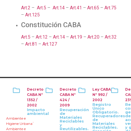
Art.2
–
Art.5
–
Art.14
–
Art.41
–
Art.65
–
Art.75
–
Art.125
Constitución CABA
Art.5
–
Art.12
–
Art.14
–
Art.19
–
Art.20
–
Art.32
–
Art.81
–
Art.127
Decreto
Decreto
Ley CABA
De
CABA Nº
CABA Nº
Nº 992 /
CA
1352 /
424 /
2002
23
Registro
Re
2002
2009
Único
co
Impacto
Recuperación
Obligatorio.
ge
ambiental
de
Recuperadores
de
Materiales
Ambiente e
de
ac
,
Reciclables
Materiales
ve
Higiene Urbana
y
Reciclables.
y 
Reutilizables.
Ambiente e