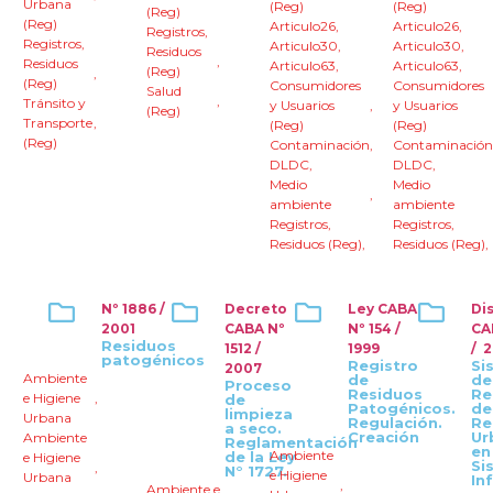
Urbana
(Reg)
(Reg)
(Reg)
(Reg)
Articulo26
,
Articulo26
,
Registros
,
Registros
,
Articulo30
,
Articulo30
,
Residuos
,
Residuos
Articulo63
,
Articulo63
,
(Reg)
,
(Reg)
Consumidores
Consumidores
Salud
,
Tránsito y
y Usuarios
,
y Usuarios
(Reg)
Transporte
,
(Reg)
(Reg)
(Reg)
Contaminación
,
Contaminación
DLDC
,
DLDC
,
Medio
Medio
,
ambiente
ambiente
Registros
,
Registros
,
Residuos (Reg)
,
Residuos (Reg)
,
Nº 1886 /
Decreto
Ley CABA
Di
2001
CABA Nº
Nº 154 /
CA
Residuos
1512 /
1999
/ 
patogénicos
Registro
Si
2007
Ambiente
de
de
Proceso
Residuos
Re
e Higiene
,
de
Patogénicos.
de
limpieza
Urbana
Regulación.
Re
a seco.
Creación
Ur
Ambiente
Reglamentación
en
Ambiente
de la Ley
e Higiene
Si
,
N° 1727.
e Higiene
Urbana
In
,
Ambiente e