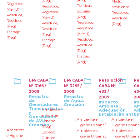
(Reg)
Medio
Registros
,
Políticas
Registros
,
,
ambiente
(AeHU)
Sociales
,
Registros
Registros
,
,
Residuos
,
(Reg)
(AeHU)
Residuos
Residuos
,
Registros
,
Residuos
,
,
(Reg)
(Reg)
Registros
Residuos
,
,
Trabajo
(AeHU)
(Reg)
,
(Reg)
Residuos
,
Trabajo
,
Residuos
(Reg)
,
(Reg)
Trabajo
,
(Reg)
Ley CABA
Ley CABA
Resolución
Re
Nº 3166 /
Nº 3295 /
CABA Nº
CA
2009
2009
433 /
43
Registro
Registro
2007
20
de
de Agua.
Impacto
Im
Generadores
Creación
Ambietal.
Am
Transportistas
Ambiente
Adecuación.
Ad
y
Establecimientos
Es
e Higiene
Operadores
,
Ambiente e
Ambiente e
de AVUs.
Urbana
,
Creación
Higiene Urbana
Higiene Urbana
(Reg)
Ambiente
Ambiente e
Ambiente e
Espacio
e Higiene
Higiene Urbana
,
Higiene Urbana
Público
,
,