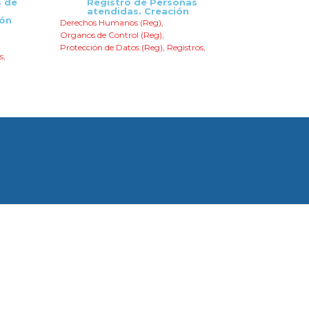
s de
Registro de Personas
atendidas. Creación
ión
Derechos Humanos (Reg)
,
Organos de Control (Reg)
,
Protección de Datos (Reg)
,
Registros
,
s
,