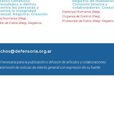
Datos Genéticos
Registro de miembro
vinculados a delitos
Comisión Interna y
contra las personas y
colaboradores. Creac
contra la integridad
Derechos Humanos (Reg)
,
Sexual. Registro. Creación
Organos de Control (Reg)
,
os Humanos (Reg)
,
Protección de Datos (Reg)
,
Registro
ión de Datos (Reg)
,
Registros
,
chos@defensoria.org.ar
l necesaria para la publicación o difusión de artículos y colaboraciones
ansmisión de noticias de interés general con expresión de su fuente.