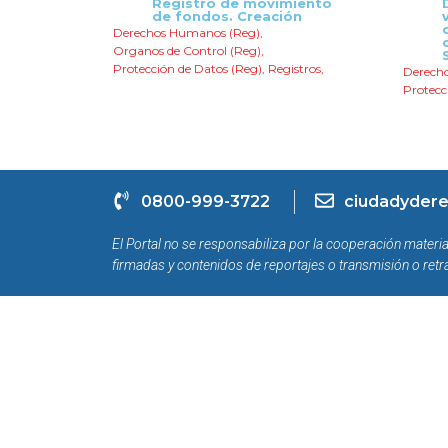
Registro de movimiento
de fondos. Creación
Derechos Humanos (Reg)
,
Organos de Control (Reg)
,
Protección de Datos (Reg)
,
Registros
,
Derech
Protecc
0800-999-3722
ciudadydere
El Portal no se responsabiliza por la cooperación materia
firmadas y contenidos de reportajes o transmisión o retr