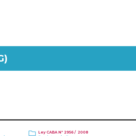
G)
8
Ley CABA Nº 2956 / 2008