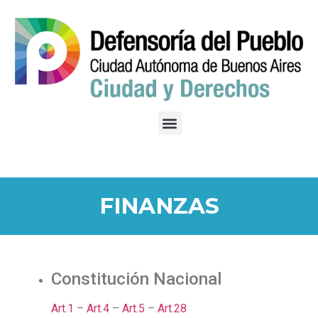
FINANZAS
Constitución Nacional
Art.1
–
Art.4
–
Art.5
–
Art.28