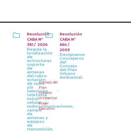
Resolución
Resolución
CABA Nº
CABA Nº
381 / 2006
664 /
Regula la
2009
localización
Desígnanse
de
Consejeros
estructuras
del
soporte
Consejo
de
del Plan
antenas
Urbano
del rubro
Ambiental.
estación
Consejo del
de radio
y/o
Plan
,
televisión,
Urbano
telefonía
Ambiental
móvil
celular,
Poder
,
radiocomunicaciones,
Ejecutivo
campo
de
antenas y
equipos
de
transmisión.