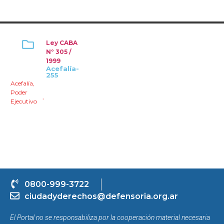
Ley CABA
Nº 305 /
1999
Acefalía-
255
Acefalía
,
Poder
,
Ejecutivo
0800-999-3722
ciudadyderechos@defensoria.org.ar
El Portal no se responsabiliza por la cooperación material necesaria