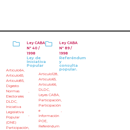
Ley CABA
Ley CABA
Nº 40 /
Nº 89 /
1998
1998
Ley de
Referéndum
Iniciativa
y
Popular
consulta
popular.
Articulo64
,
Articulo128
,
Articulo65
,
Articulo65
,
Articulo85
,
Articulo66
,
Digesto
DLDC
,
Normas
,
Leyes CABA
,
Electorales
Participación
,
DLDC
,
Participación
Iniciativa
e
,
Legislativa
,
Información
Popular
POE
,
(DNE)
Referéndum
Participación
,