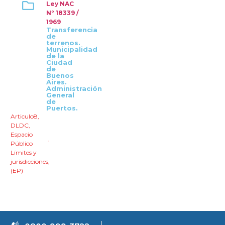
Ley NAC
Nº 18339 /
1969
Transferencia
de
terrenos.
Municipalidad
de la
Ciudad
de
Buenos
Aires.
Administración
General
de
Puertos.
Articulo8
,
DLDC
,
Espacio
,
Público
Límites y
jurisdicciones
,
(EP)