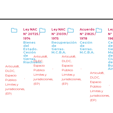
Ley NAC
Ley NAC
Acuerdo
Le
Nº 20725 /
Nº 21039 /
Nº 21825 /
Nº 
1974
1975
1978
19
Bienes
Recuperación
Cesión
Ce
del
de
de
de
Estado.
tierras.
tierras.
tie
Cesión
M.C.B.A.
M.C.B.A.
Mu
de
de
Articulo8
,
Articulo8
,
tierras.
Ci
DLDC
,
DLDC
,
Riachuelo.
de
Bu
Espacio
Espacio
Articulo8
,
,
,
Ai
Público
Público
DLDC
,
Articulo8
,
Límites y
Límites y
Espacio
DLDC
,
,
jurisdicciones
,
jurisdicciones
,
Público
Espacio
(EP)
(EP)
,
Límites y
Público
jurisdicciones
,
Límites y
(EP)
jurisdicciones
,
(EP)