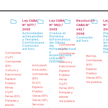
Ley CABA
Ley CABA
Resolución
Le
Nº 1677 /
Nº 1852 /
CABA Nº
Nº
2005
2005
462 /
20
Actividades
Creáse el
Pl
2006
artesanales
Sistema
Re
Comisión
y feriales.
Informático
y 
ad hoc.
Confórmase
de Obras
en
Comisiones
Comisión
de
de
,
ad hoc.
Infraestructura
Ma
(CyP)
y
Do
Comisiones
Comisiones
,
Arquitectura
,
Barrios
,
(CyP)
(EP)
Urbana
Comisiones
(SIDIAU).
Comisiones
Cultura y
,
,
,
(EP)
Articulo49
,
(EP)
Patrimonio
Espacio
Articulo54
,
Cultura y
Espacio
,
,
,
Público
Comisiones
Patrimonio
Público
,
Obras (EP)
,
(EP)
Espacio
Ferias
,
,
Vía pública
,
DLDC
,
Público
(CyP)
Espacio
Ferias
Ferias (EP)
,
,
,
Público
(CyP)
Parques y
,
Obras (EP)
,
Ferias (EP)
,
plazas
Obras (SP)
,
Parques y
Vía pública
,
,
Servicios
plazas
,