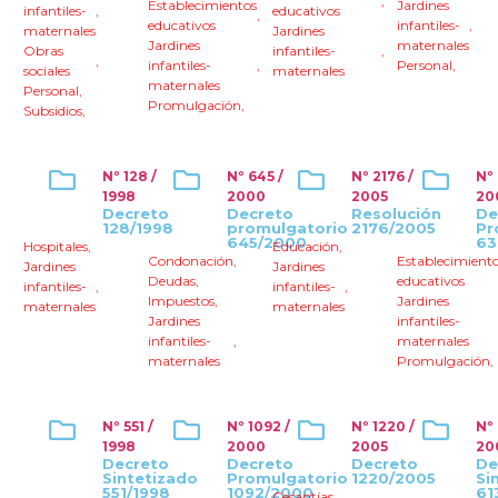
,
Establecimientos
Jardines
infantiles-
,
educativos
,
educativos
infantiles-
,
maternales
Jardines
Jardines
maternales
Obras
infantiles-
,
,
infantiles-
,
Personal
,
sociales
maternales
maternales
Personal
,
Promulgación
,
Subsidios
,
Nº 128 /
Nº 645 /
Nº 2176 /
Nº 
1998
2000
2005
20
Decreto
Decreto
Resolución
De
128/1998
promulgatorio
2176/2005
Pr
645/2000
63
Hospitales
,
Educación
,
Condonación
,
Establecimient
Jardines
Jardines
Deudas
,
educativos
infantiles-
,
infantiles-
,
Impuestos
,
Jardines
maternales
maternales
Jardines
infantiles-
infantiles-
,
maternales
maternales
Promulgación
,
Nº 551 /
Nº 1092 /
Nº 1220 /
Nº 
1998
2000
2005
20
Decreto
Decreto
Decreto
De
Sintetizado
Promulgatorio
1220/2005
Si
551/1998
1092/2000
61
Cesantías
,