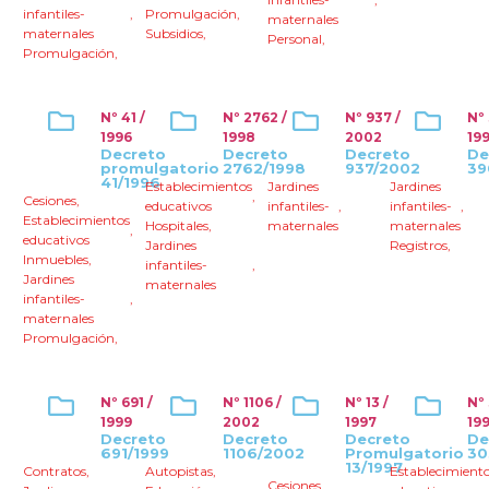
infantiles-
,
Promulgación
,
maternales
maternales
Subsidios
,
Personal
,
Promulgación
,
Nº 41 /
Nº 2762 /
Nº 937 /
Nº
1996
1998
2002
19
Decreto
Decreto
Decreto
De
promulgatorio
2762/1998
937/2002
39
41/1996
Establecimientos
Jardines
Jardines
,
Cesiones
,
educativos
infantiles-
,
infantiles-
,
Establecimientos
Hospitales
,
maternales
maternales
,
educativos
Jardines
Registros
,
Inmuebles
,
infantiles-
,
Jardines
maternales
infantiles-
,
maternales
Promulgación
,
Nº 691 /
Nº 1106 /
Nº 13 /
Nº
1999
2002
1997
19
Decreto
Decreto
Decreto
De
691/1999
1106/2002
Promulgatorio
30
13/1997
Contratos
,
Autopistas
,
Establecimient
Cesiones
,