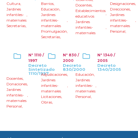
Cultura
,
Barrios
,
Designaciones
,
Docentes
,
Jardines
Educación
,
Direcciones
,
Establecimientos
,
infantiles-
,
Jardines
Jardines
educativos
maternales
infantiles-
,
infantiles-
,
Jardines
Secretarías
,
maternales
maternales
infantiles-
,
Promulgación
,
Personal
,
maternales
Secretarías
,
Nº 1110 /
Nº 830 /
Nº 1340 /
1997
2000
2005
Decreto
Decreto
Decreto
Sintetizado
830/2000
1340/2005
1110/1997
Adjudicaciones
,
Educación
,
Docentes
,
Jardines
Jardines
Donaciones
,
infantiles-
,
infantiles-
,
Jardines
maternales
maternales
infantiles-
,
Licitaciones
,
Personal
,
maternales
Obras
,
Personal
,