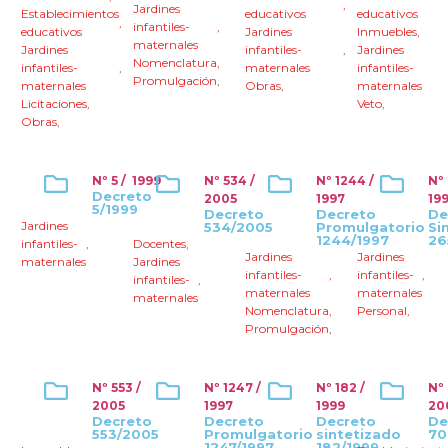
,
Jardines
Establecimientos
educativos
educativos
,
infantiles-
,
educativos
Jardines
Inmuebles
,
maternales
Jardines
infantiles-
,
Jardines
Nomenclatura
,
infantiles-
,
maternales
infantiles-
Promulgación
,
maternales
Obras
,
maternales
Licitaciones
,
Veto
,
Obras
,
Nº 5 / 1999
Nº 534 /
Nº 1244 /
Nº
Decreto
2005
1997
19
5/1999
Decreto
Decreto
De
Jardines
534/2005
Promulgatorio
Si
1244/1997
26
infantiles-
,
Docentes
,
Jardines
Jardines
maternales
Jardines
infantiles-
,
infantiles-
,
infantiles-
,
maternales
maternales
maternales
Nomenclatura
,
Personal
,
Promulgación
,
Nº 553 /
Nº 1247 /
Nº 182 /
Nº
2005
1997
1999
20
Decreto
Decreto
Decreto
De
553/2005
Promulgatorio
sintetizado
70
1247/1997
182/1999