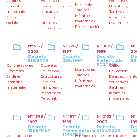
Jardines
Educación
,
educativos
Inmuebles
,
infantiles-
,
Establecimientos
Hospitales
,
,
Jardines
maternales
educativos
Jardines
infantiles-
,
Obras
Jardines
infantiles-
,
maternales
sociales
infantiles-
,
maternales
Promulgación
,
maternales
Nº 513 /
Nº 226 /
Nº 902 /
Nº
2003
1997
1999
20
Decreto
Decreto
Decreto
De
513/2003
226/1997
Sintetizado
82
902/1999
Contrataciones
,
Docentes
,
Calles
,
Donaciones
,
Empresas
,
Educación
,
Educación
,
Jardines
Jardines
Estructuras
,
Establecimient
infantiles-
,
infantiles-
,
Jardines
educativos
maternales
maternales
infantiles-
,
Jardines
maternales
infantiles-
Personal
,
maternales
Nº 1398 /
Nº 1974 /
Nº 2102 /
Nº 
1997
1999
2003
19
Decreto
Decreto
Decreto
De
1398/1997
Promulgatorio
2102/2003
12
1974/1999
Contrataciones
,
Establecimientos
Establecimient