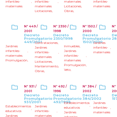
infantiles-
,
infantiles-
,
maternales
infantiles-
maternales
maternales
Licitaciones
,
maternales
Licitaciones
,
Obras
,
Nº 449 /
Nº 2350 /
Nº 1502 /
Nº 
2001
1998
2000
20
Decreto
Decreto
Decreto
De
Promulgatorio
2350/1998
Promulgatorio
28
449/2001
1502/2000
Contrataciones
,
Jardines
Jardines
Inmuebles
,
Jardines
infantiles-
,
infantiles-
,
Jardines
infantiles-
,
maternales
maternales
infantiles-
,
maternales
Promulgación
,
maternales
Licitaciones
,
Promulgación
,
Mantenimiento
,
Veto
,
Obras
,
Nº 931 /
Nº 492 /
Nº 384 /
Nº 
2001
1996
2002
20
Decreto
Decreto
Decreto
De
Promulgatorio
Promulgatorio
384/2002
15
931/2001
492/1996
Establecimientos
Jardines
,
Establecimientos
Jardines
educativos
infantiles-
,
,
educativos
infantiles-
,
Jardines
maternales
Jardines
maternales
infantiles-
,