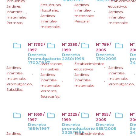
Inmuebles
,
Establecimient
Estructuras
,
Jardines
Jardines
educativos
Hospitales
,
infantiles-
,
infantiles-
,
Jardines
Jardines
maternales
maternales
infantiles-
infantiles-
,
Personal
,
Permisos
,
maternales
maternales
Nº 1702 /
Nº 2250 /
Nº 759 /
Nº
1997
1999
2005
20
Decreto
Decreto
Decreto
De
Promulgatorio
2250/1999
759/2005
pr
1702/1997
24
Asociaciones
,
Establecimientos
,
Jardines
Jardines
Inmuebles
,
educativos
infantiles-
,
infantiles-
,
Jardines
Jardines
maternales
maternales
infantiles-
,
infantiles-
,
Promulgación
,
Promulgación
,
maternales
maternales
Subsidios
,
Permisos
,
Secretarías
,
Nº 1659 /
Nº 2325 /
Nº 955 /
Nº 
1997
1999
2005
20
Decreto
Decreto
Decreto
De
1659/1997
promulgatorio
955/2005
Si
2325/1999
24
Jardines
Establecimientos