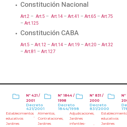
Constitución Nacional
Art.2
–
Art.5
–
Art.14
–
Art.41
–
Art.65
–
Art.75
–
Art.125
Constitución CABA
Art.5
–
Art.12
–
Art.14
–
Art.19
–
Art.20
–
Art.32
–
Art.81
–
Art.127
Nº 421 /
Nº 1844 /
Nº 831 /
Nº 
2001
1998
2000
20
Decreto
Decreto
Decreto
De
421/2001
1844/1998
831/2000
17
Establecimientos
Alimentos
,
Adjudicaciones
,
Establecimient
,
educativos
Contrataciones
,
Jardines
educativos
Jardines
Jardines
infantiles-
,
Jardines