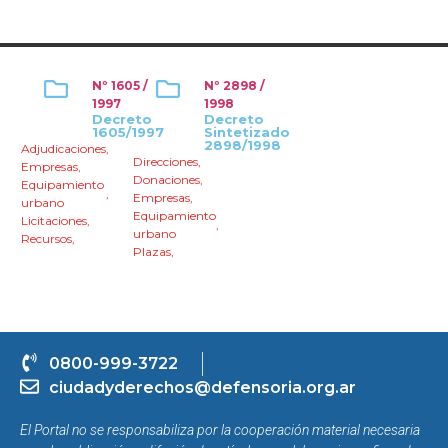
Nº 1605 /
Nº 2898 /
1997
1998
Decreto
Decreto
1605/1997
Sintetizado
2898/1998
Adjudicaciones
,
Direcciones
,
Empresas
,
Donaciones
,
Equipamiento
,
Empresas
,
urbano
Equipamiento
Licitaciones
,
,
urbano
Recursos
,
Plazas
,
0800-999-3722
ciudadyderechos@defensoria.org.ar
El Portal no se responsabiliza por la cooperación material necesaria