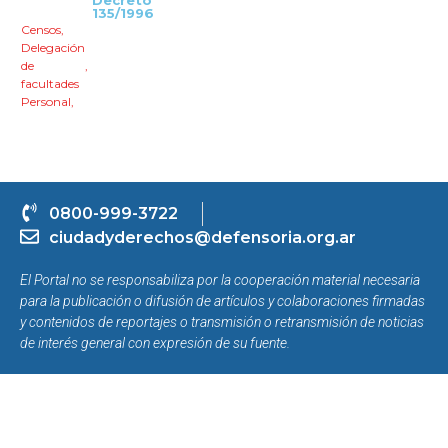
Decreto
135/1996
Censos
,
Delegación
de
,
facultades
Personal
,
0800-999-3722
ciudadyderechos@defensoria.org.ar
El Portal no se responsabiliza por la cooperación material necesaria
para la publicación o difusión de artículos y colaboraciones firmadas
y contenidos de reportajes o transmisión o retransmisión de noticias
de interés general con expresión de su fuente.