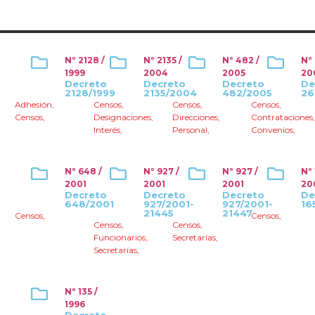
Nº 2128 /
Nº 2135 /
Nº 482 /
Nº 
1999
2004
2005
20
Decreto
Decreto
Decreto
De
2128/1999
2135/2004
482/2005
26
Adhesión
,
Censos
,
Censos
,
Censos
,
Censos
,
Designaciones
,
Direcciones
,
Contrataciones
Interés
,
Personal
,
Convenios
,
Nº 648 /
Nº 927 /
Nº 927 /
Nº 
2001
2001
2001
20
Decreto
Decreto
Decreto
De
648/2001
927/2001-
927/2001-
16
21445
21447
Censos
,
Censos
,
Censos
,
Censos
,
Funcionarios
,
Secretarías
,
Secretarías
,
Nº 135 /
1996