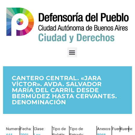
CANTERO CENTRAL. «JARA
VÍCTOR». AVDA. SALVADOR
MARÍA DEL CARRIL DESDE
BERMÚDEZ HASTA CERVANTES.
DENOMINACIÓN
Numero:
Fecha:
Clase:
Tipo de
Tipo de
Anexos:
Fuero:
Fuente:
644
2001
Ley
Boletín:
Entrada:
8968