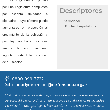
El Poder Legislativo es ejercido
por una Legislatura compuesta
Descriptores
por sesenta diputados o
diputadas, cuyo número puede
Derechos
Poder Legislativo
aumentarse en proporción al
crecimiento de la población y
por ley aprobada por dos
tercios de sus miembros,
vigente a partir de los dos años
de su sanción.
0800-999-3722
ciudadyderechos@defensoria.org.ar
El Portal no se responsabiliza por la cooperación material necesaria
para la publicación o difusión de artículos y colaboraciones firmadas
y contenidos de reportajes o transmisión o retransmisión de noticias