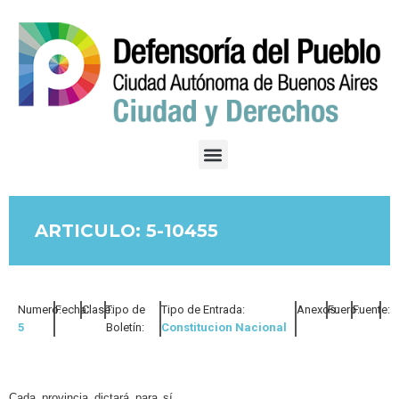
ARTICULO: 5-10455
Numero:
Fecha:
Clase:
Tipo de
Tipo de Entrada:
Anexos:
Fuero:
Fuente:
5
Boletín:
Constitucion Nacional
Cada provincia dictará para sí