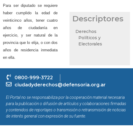
Para ser diputado se requiere
haber cumplido la edad de
Descriptores
veinticinco años, tener cuatro
años de ciudadanía en
Derechos
ejercicio, y ser natural de la
Políticos y
provincia que lo elija, o con dos
Electorales
años de residencia inmediata
en ella.
0800-999-3722
ciudadyderechos@defensoria.org.ar
El Portal no se responsabiliza por la cooperación material necesaria
para la publicación o difusión de artículos y colaboraciones firmadas
y contenidos de reportajes o transmisión o retransmisión de noticias
de interés general con expresión de su fuente.