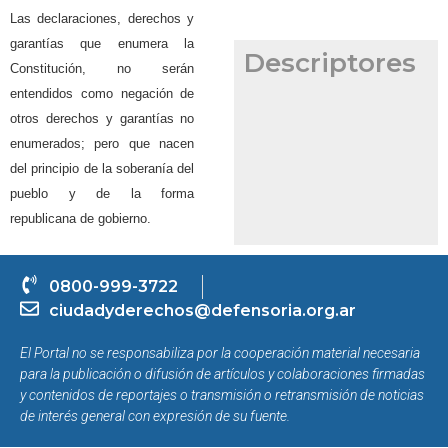
Las declaraciones, derechos y
garantías que enumera la
Descriptores
Constitución, no serán
entendidos como negación de
otros derechos y garantías no
enumerados; pero que nacen
del principio de la soberanía del
pueblo y de la forma
republicana de gobierno.
0800-999-3722
ciudadyderechos@defensoria.org.ar
El Portal no se responsabiliza por la cooperación material necesaria
para la publicación o difusión de artículos y colaboraciones firmadas
y contenidos de reportajes o transmisión o retransmisión de noticias
de interés general con expresión de su fuente.