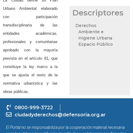
La Ciudad define un Plan
Urbano Ambiental elaborado
Descriptores
con participación
transdisciplinaria de las
Derechos
Ambiente e
entidades académicas,
Higiene Urbana
profesionales y comunitarias
Espacio Público
aprobado con la mayoría
prevista en el artículo 81, que
constituye la ley marco a la
que se ajusta el resto de la
normativa
urbanística y las
obras públicas.
0800-999-3722
ciudadyderechos@defensoria.org.ar
El Portal no se responsabiliza por la cooperación material necesaria