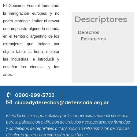
El Gobierno Federal fomentará
la inmigración europea; y no
Descriptores
podrá restringir, limitar ni gravar
con impuesto alguno la entrada
Derechos
en el territorio argentino de los
Extranjeros
extranjeros que traigan por
objeto labrar la tierra, mejorar
las industrias, e introducir y
enseñar las ciencias y las
artes.
0800-999-3722
ciudadyderechos@defensoria.org.ar
El Portal no se responsabiliza por la cooperación material necesaria
para la publicación o difusión de artículos y colaboraciones firmadas
y contenidos de reportajes o transmisión o retransmisión de noticias
de interés general con expresión de su fuente.