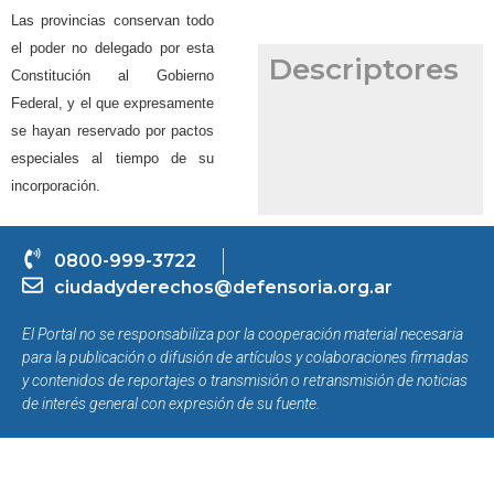
Las provincias conservan todo
el poder no delegado por esta
Descriptores
Constitución al Gobierno
Federal, y el que expresamente
se hayan reservado por pactos
especiales al tiempo de su
incorporación.
0800-999-3722
ciudadyderechos@defensoria.org.ar
El Portal no se responsabiliza por la cooperación material necesaria
para la publicación o difusión de artículos y colaboraciones firmadas
y contenidos de reportajes o transmisión o retransmisión de noticias
de interés general con expresión de su fuente.