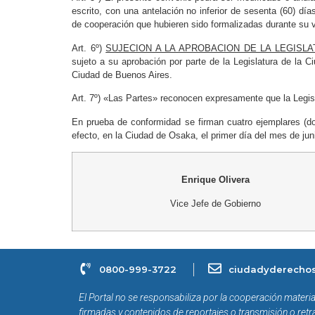
escrito, con una antelación no inferior de sesenta (60) día
de cooperación que hubieren sido formalizadas durante su 
Art. 6º)
SUJECION A LA APROBACION DE LA LEGISLA
sujeto a su aprobación por parte de la Legislatura de la C
Ciudad de Buenos Aires.
Art. 7º) «Las Partes» reconocen expresamente que la Legi
En prueba de conformidad se firman cuatro ejemplares (d
efecto, en la Ciudad de Osaka, el primer día del mes de ju
Enrique Olivera
Vice Jefe de Gobierno
0800-999-3722
ciudadyderechos
El Portal no se responsabiliza por la cooperación materia
firmadas y contenidos de reportajes o transmisión o retr