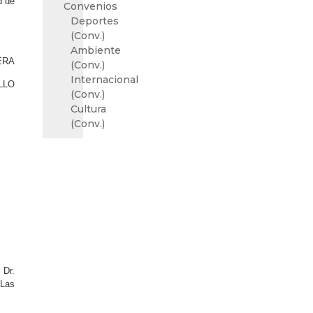
d de
Convenios
Deportes
(Conv.)
Ambiente
ERA
(Conv.)
Internacional
LLO
(Conv.)
Cultura
(Conv.)
 Dr.
«Las