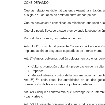
CONSIDERANDO:
Que las relaciones diplomáticas entre Argentina y Japón, en
el siglo XXI los lazos de amistad entre ambos países.
Que es conveniente consolidar las relaciones que unen a l
Que ello puede llevarse a cabo promoviendo la cooperación
Por todo lo expuesto, las partes acuerdan:
Artículo 1º) Suscribir el presente Convenio de Cooperación
implemetación de proyectos específicos de interés mutuo.
Art. 2º) Ambos gobiernos podrán celebrar, en acciones conj
Cultura: promoción cultural – preservación de la cultura
Deportes
Medio Ambiente: control de la contaminación ambiental
Art. 3º) En cada caso, las autoridades de los dos gobie
consecución de las acciones conjuntas acordadas.
Art. 4º) Cualquier controversia que provenga de la interp
«Las Partes».
Art. 5º) El presente convenio podrá ser modificado o anul