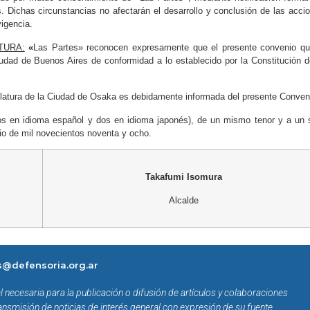
s. Dichas circunstancias no afectarán el desarrollo y conclusión de las acci
vigencia.
TURA:
«
Las Partes» reconocen expresamente que el presente convenio q
iudad de Buenos Aires de conformidad a lo establecido por la Constitución d
slatura de la Ciudad de Osaka es debidamente informada del presente Conven
os en idioma español y dos en idioma japonés), de un mismo tenor y a un 
nio de mil novecientos noventa y ocho.
Takafumi Isomura
Alcalde
@defensoria.org.ar
l necesaria para la publicación o difusión de artículos y colaboraciones
ansmisión de noticias de interés general con expresión de su fuente.