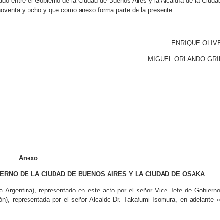
o entre el Gobierno de la Ciudad de Buenos Aires y la Alcaldía de la Ciuda
 noventa y ocho y que como anexo forma parte de la presente.
ENRIQUE OLIV
MIGUEL ORLANDO GRI
Anexo
ERNO DE LA CIUDAD DE BUENOS AIRES Y LA CIUDAD DE OSAKA
a Argentina), representado en este acto por el señor Vice Jefe de Gobierno
ón), representada por el señor Alcalde Dr. Takafumi Isomura, en adelante 