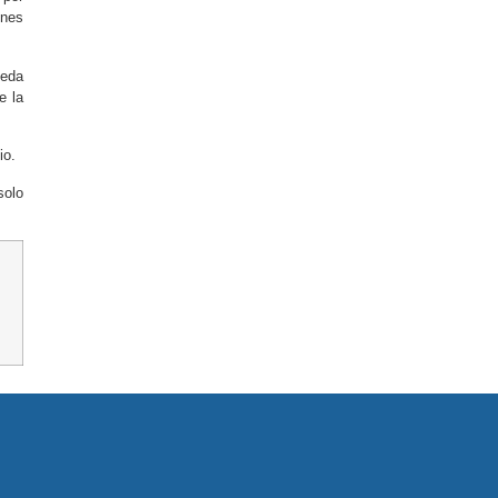
ones
ueda
e la
io.
solo