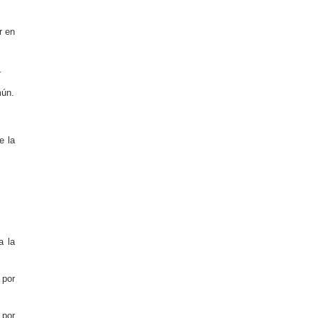
r en
.
mún.
e la
a la
 por
 por