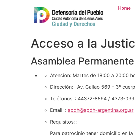
Home
Acceso a la Justi
Asamblea Permanente 
Atención:
Martes de 18:00 a 20:00 h
Dirección:
: Av. Callao 569 – 3º cuerp
Teléfonos:
: 44372-8594 / 4373-039
Email:
:
apdh@apdh-argentina.org.ar
Requisitos:
:
Para patrocinio tener domicilio en l