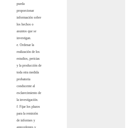
pueda
proporcionar
información sobre
los hechos o
asuntos que se
investigan.
e. Ordenar la
realización de los
estudios, pericias
y la producción de
toda otra medida
probatoria
conducente al
esclarecimiento de
la investigación.
f. Fijar los plazos
para la remisión
de informes y
antecedentes y