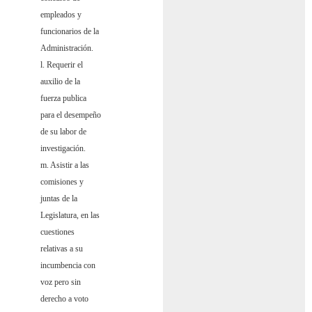
empleados y
funcionarios de la
Administración.
l. Requerir el
auxilio de la
fuerza publica
para el desempeño
de su labor de
investigación.
m. Asistir a las
comisiones y
juntas de la
Legislatura, en las
cuestiones
relativas a su
incumbencia con
voz pero sin
derecho a voto