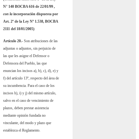
N° 140 BOCBA 616 de 22/01/99
,
con la
incorporación dispuesta por
Art. 2º de la Ley Nº 1.538, BOCBA
2111 del 18/01/2005)
Artículo 20.-
Son atribuciones de las
adjuntas o adjuntos, sin perjuicio de
las que les asigne el Defensor o
Defensora del Pueblo, las que
enuncian los incisos a), b), c), d), e) y
f) del artículo 13º, respecto del área de
su incumbencia. Para el caso de los
incisos h), i) y j) del mismo artículo,
salvo en el caso de vencimiento de
plazos, deben prestar asistencia
mediante opinión fundada no
vinculante, del modo y plazo que
establezca el Reglamento.