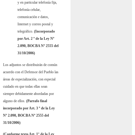
y en particular telefonía fija,
telefonía celular,
comunicación e datos,
Internet y correo postal y
telegráfico.
(Incorporado
por Art. 2 º de la Ley Nº
2.090, BOCBA Nº 2555 del
31/10/2006)
Los adjuntos se distribuirán de común
acuerdo con el Defensor del Pueblo las
áreas de especialización, con especial
cuidado en que todas ellas sean
siempre debidamente abordadas por
alguno de ellos.
(Parrafo final
incorporado por Art. 3 º de la Ley
Nº 2.090, BOCBA Nº 2555 del
31/10/2006)
(Conforme texto Art. 1° de la Ley