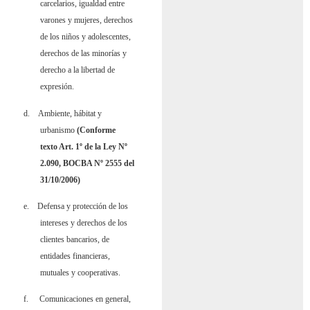
carcelarios, igualdad entre
varones y mujeres, derechos
de los niños y adolescentes,
derechos de las minorías y
derecho a la libertad de
expresión.
d.
Ambiente, hábitat y
urbanismo
(Conforme
texto Art. 1º de la Ley Nº
2.090, BOCBA Nº 2555 del
31/10/2006)
e.
Defensa y protección de los
intereses y derechos de los
clientes bancarios, de
entidades financieras,
mutuales y cooperativas.
f.
Comunicaciones en general,