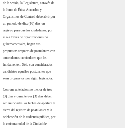
de la sesión, la Legislatura, a través de
la Junta de Ética, Acuerdos y
Organismos de Control, debe abrir por
un periodo de diez (10) días un
registro para que los ciudadanos, por
si o a través de organizaciones no
gubernamentales, hagan sus
propuestas respecto de postulantes con
antecedentes curriculares que las
fundamenten. Sólo son considerados
candidatos aquellos postulantes que
sean propuestos por algún legislador.
Con una antelación no menor de tres
(3) días y durante tres (3) días deben
ser anunciadas las fechas de apertura y
cierre del registro de postulantes y la
celebración de la audiencia pública, por
la emisora radial de la Ciudad de