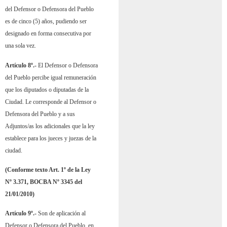
del Defensor o Defensora del Pueblo
es de cinco (5) años, pudiendo ser
designado en forma consecutiva por
una sola vez.
Artículo 8º.-
El Defensor o Defensora
del Pueblo percibe igual remuneración
que los diputados o diputadas de la
Ciudad. Le corresponde al Defensor o
Defensora del Pueblo y a sus
Adjuntos/as los adicionales que la ley
establece para los jueces y juezas de la
ciudad.
(Conforme texto Art. 1º de la Ley
Nº 3.371, BOCBA Nº 3345 del
21/01/2010)
Artículo 9º.-
Son de aplicación al
Defensor o Defensora del Pueblo, en