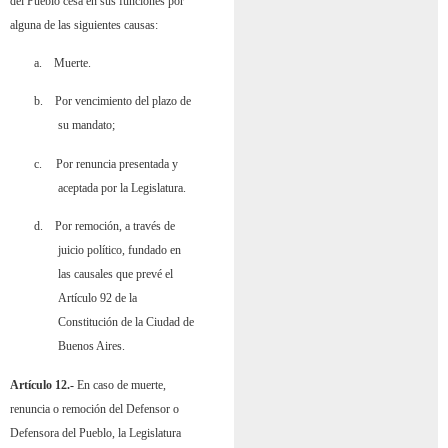
del Pueblo cesa en sus funciones por
alguna de las siguientes causas:
a.
Muerte.
b.
Por vencimiento del plazo de
su mandato;
c.
Por renuncia presentada y
aceptada por la Legislatura.
d.
Por remoción, a través de
juicio político, fundado en
las causales que prevé el
Artículo 92 de la
Constitución de la Ciudad de
Buenos Aires.
Artículo 12.-
En caso de muerte,
renuncia o remoción del Defensor o
Defensora del Pueblo, la Legislatura