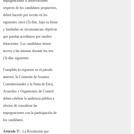
impugnaciones u observaciones
respecto de los candidatos propuestos,
deben hacerlo por escrito en los
siguientes cinco (5) días, bajo su firma
y fundarlas en circunstancias objetivas
que puedan acreditarse por medios
fehacientes. Los candidatos tienen
acceso a las mismas durante los tres
(3) días siguientes.
Cumplido lo expuesto en el párrafo
anterior, la Comisión de Asuntos
Constitucionales y la Junta de Etica,
Acuerdos y Organismos de Control
deben celebrar la audiencia pública a
efectos de considerar las
impugnaciones con la participación de
los candidatos.
Artículo 5º.-
La Resolución que