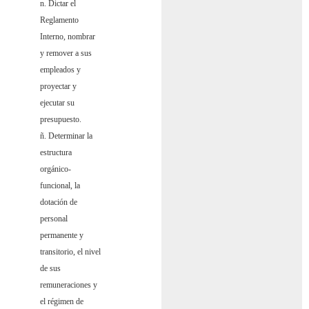
n. Dictar el
Reglamento
Interno, nombrar
y remover a sus
empleados y
proyectar y
ejecutar su
presupuesto.
ñ. Determinar la
estructura
orgánico-
funcional, la
dotación de
personal
permanente y
transitorio, el nivel
de sus
remuneraciones y
el régimen de