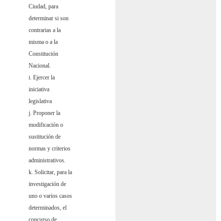
Ciudad, para
determinar si son
contrarias a la
misma o a la
Constitución
Nacional.
i. Ejercer la
iniciativa
legislativa
j. Proponer la
modificación o
sustitución de
normas y criterios
administrativos.
k. Solicitar, para la
investigación de
uno o varios casos
determinados, el
concurso de