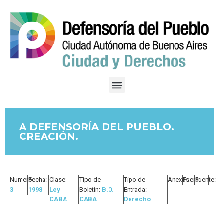
A DEFENSORÍA DEL PUEBLO.
CREACIÓN.
Numero:
Fecha:
Clase:
Tipo de
Tipo de
Anexos:
Fuero:
Fuente:
3
1998
Ley
Boletín:
B.O.
Entrada:
CABA
CABA
Derecho