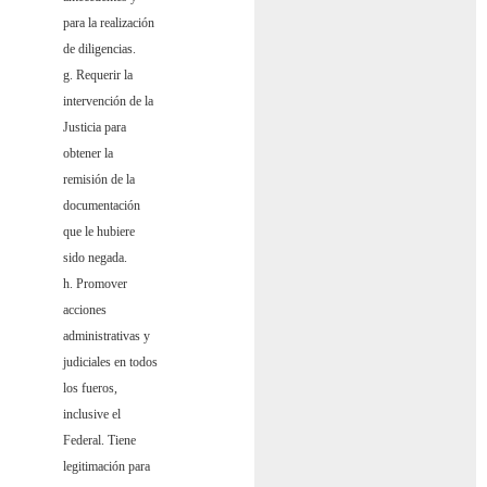
para la realización
de diligencias.
g. Requerir la
intervención de la
Justicia para
obtener la
remisión de la
documentación
que le hubiere
sido negada.
h. Promover
acciones
administrativas y
judiciales en todos
los fueros,
inclusive el
Federal. Tiene
legitimación para